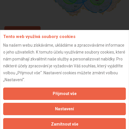
ZPĚT
Tento web využívá soubory cookies
Na našem webu získáváme, ukládáme a zpracováváme informace
o jeho uživatelích. K tomuto účelu využíváme soubory cookies, které
Aktualizováno z portálu ARES dne 31.03.2026 22:20:03
nám pomáhají zkvalitnit naše služby a personalizovat nabídky. Pro
některé účely zpracování je vyžadován Váš souhlas, který vyjádříte
volbou „Přijmout vše“. Nastavení cookies můžete změnit volbou
„Nastavení“.
Důležité informace
Přijmout vše
Naše firmy a řemeslníci
Zpracování a ochrana osobních údajů
Nastavení
Zásady pro používání souborů cookie
Obchodní podmínky (zprostředkování)
Zamítnout vše
Obchodní podmínky (rozpočtování)