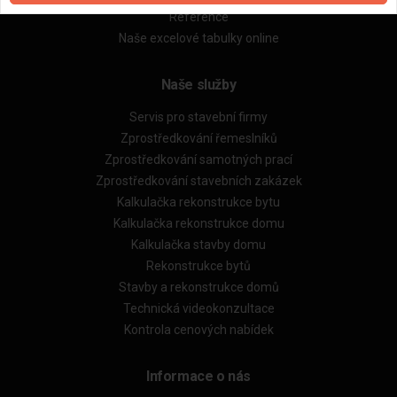
Reference
Naše excelové tabulky online
Naše služby
Servis pro stavební firmy
Zprostředkování řemeslníků
Zprostředkování samotných prací
Zprostředkování stavebních zakázek
Kalkulačka rekonstrukce bytu
Kalkulačka rekonstrukce domu
Kalkulačka stavby domu
Rekonstrukce bytů
Stavby a rekonstrukce domů
Technická videokonzultace
Kontrola cenových nabídek
Informace o nás