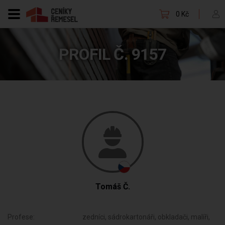
0 Kč
PROFIL Č. 9157
Tomáš Č.
Profese:
zedníci, sádrokartonáři, obkladači, malíři,