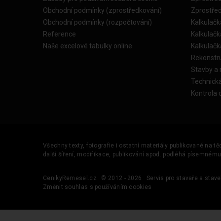
Obchodní podmínky (zprostředkování)
Zprostře
Obchodní podmínky (rozpočtování)
Kalkulačk
Reference
Kalkulač
Naše excelové tabulky online
Kalkulač
Rekonstr
Stavby a
Technick
Kontrola 
Všechny texty, fotografie i ostatní materiály publikované na t
další šíření, modifikace, publikování apod. podléhá písemném
CenikyRemesel.cz
© 2012 - 2026
Servis pro stavaře a stave
Změnit souhlas s používáním cookies