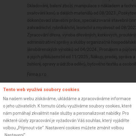
Skladování, balení zboží, manipulace s nákladem a techn
svařování kovů a dalších materiálů od 08/2023 , Poskytov
dokončovací stavební práce, specializované stavební činn
zahradnictví, rybníkářství, lesnictví a myslivost od 08/2
Zpracování dřeva, výroba dřevěných, korkových, proutěný
administrativní správy a služby organizačně hospodářsk
škrobárenských výrobků od 04/2024 , Pronájem a půjčová
a jejich příslušenství od 11/2025 , Nákup, prodej, správa
žehlení, opravy a údržba oděvů, bytového textilu a osobn
Firma s.r.o.
Plátce
Tento web využívá soubory cookies
43 let
Na našem webu získáváme, ukládáme a zpracováváme informace
istrace:
25.3.2026
o jeho uživatelích. K tomuto účelu využíváme soubory cookies, které
nám pomáhají zkvalitnit naše služby a personalizovat nabídky. Pro
st:
některé účely zpracování je vyžadován Váš souhlas, který vyjádříte
volbou „Přijmout vše“. Nastavení cookies můžete změnit volbou
„Nastavení“.