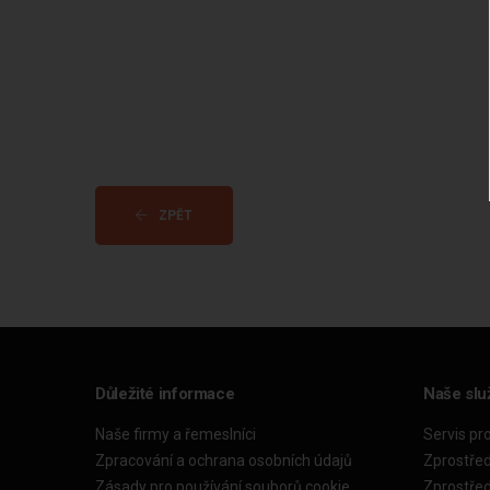
ZPĚT
Důležité informace
Naše slu
Naše firmy a řemeslníci
Servis pr
Zpracování a ochrana osobních údajů
Zprostře
Zásady pro používání souborů cookie
Zprostře