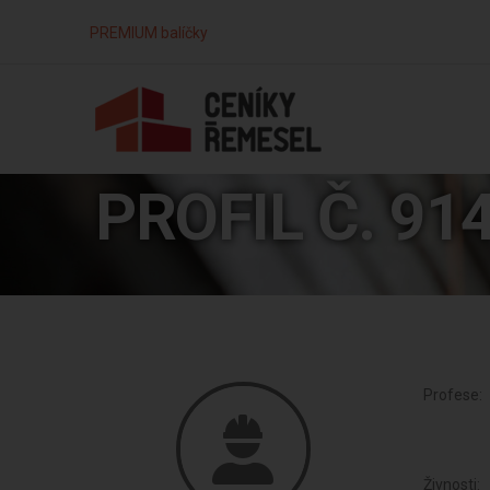
PREMIUM balíčky
PROFIL Č. 91
Profese:
Živnosti: