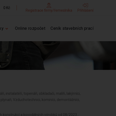
0 Kč
Registrace firmy/řemeslníka
Přihlášení
ky
Online rozpočet
Ceník stavebních prací
ři, instalatéři, topenáři, obkladači, malíři, lakýrníci,
í, plynaři, Vzduchotechnici, kominíci, demontážníci,
 konstrukcí a kovodělných výrobků od 08/2023 ,