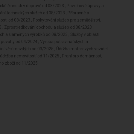
ické činnosti v dopravě od 08/2023 , Povrchové úpravy a
ání technických služeb od 08/2023 , Přípravné a
osti od 08/2023 , Poskytování služeb pro zemědělství,
023 , Zprostředkování obchodu a služeb od 08/2023 ,
ch a slaměných výrobků od 08/2023 , Služby v oblasti
é povahy od 04/2024 , Výroba potravinářských a
ní věcí movitých od 03/2025 , Údržba motorových vozidel
 a údržba nemovitostí od 11/2025 , Praní pro domácnost,
ího zboží od 11/2025