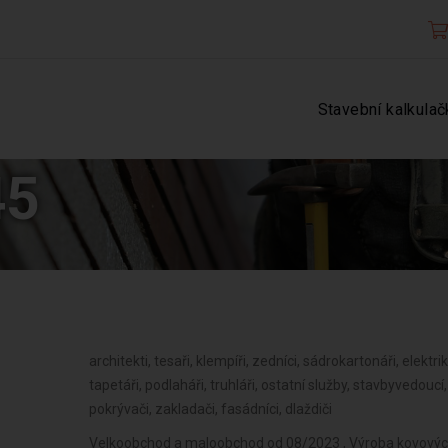
Stavební kalkulač
45
architekti, tesaři, klempíři, zedníci, sádrokartonáři, elektriká
tapetáři, podlaháři, truhláři, ostatní služby, stavbyvedouc
pokrývači, zakladači, fasádníci, dlaždiči
Velkoobchod a maloobchod od 08/2023 , Výroba kovových