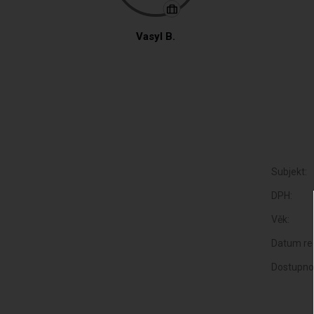
Vasyl B.
Subjekt:
DPH:
Věk:
Datum reg
Dostupno