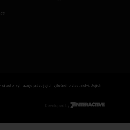
áce
si autor vyhrazuje právo jejich výlučného vlastnictví. Jejich
Developed by