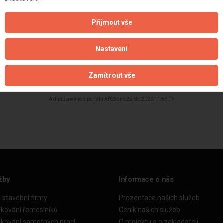
Přijmout vše
Nastavení
Zamítnout vše
Aktualizováno z portálu ARES dne 25.03.2026 11:53:07
žby
Informace o nás
o stavební firmy
Prezentace našich služeb
dkování řemeslníků
Ceník našich služeb
dkování samotných prací
O projektu a o zakladateli