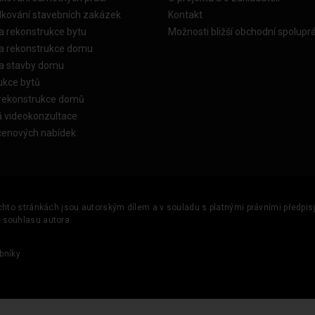
dkování stavebních zakázek
Kontakt
a rekonstrukce bytu
Možnosti bližší obchodní spolupr
ka rekonstrukce domu
ka stavby domu
ukce bytů
 rekonstrukce domů
á videokonzultace
cenových nabídek
ěchto stránkách jsou autorským dílem a v souladu s platnými právními předpisy 
u souhlasu autora.
bníky