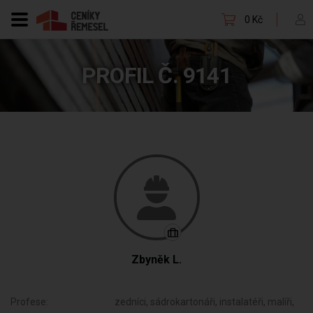
0 Kč
PROFIL Č. 9141
Zbyněk L.
Profese:
zedníci, sádrokartonáři, instalatéři, malíři,