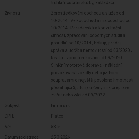
truhláři, ostatní služby, zakladači
Živnosti:
Zprostředkování obchodu a služeb od
10/2014 , Velkoobchod a maloobchod od
10/2014 , Poradenská a konzultační
činnost, zpracování odborných studií a
posudků od 10/2014 , Nákup, prodej,
správa a údržba nemovitostí od 03/2020 ,
Realitní zprostředkování od 09/2020 ,
Silniční motorová doprava - nákladní
provozovaná vozidly nebo jízdními
soupravami o největší povolené hmotnosti
přesahující 3,5 tuny určenými k přepravě
zvířat nebo věcí od 09/2022
Subjekt:
Firma s.r.o.
DPH:
Plátce
Věk:
53 let
Datum registrace:
25.3.2026