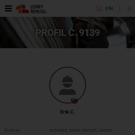
0 Kč
PROFIL Č. 9139
Erik C.
Profese:
architekti, tesaři, klempíři, zedníci,