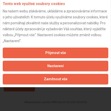
DPH:
Plátce
Tento web využívá soubory cookies
Věk:
55 let
Na našem webu získáváme, ukládáme a zpracováváme informace
o jeho uživatelích. K tomuto účelu využíváme soubory cookies, které
Datum registrace:
20.3.2026
nám pomáhají zkvalitnit naše služby a personalizovat nabídky. Pro
Dostupnost:
některé účely zpracování je vyžadován Váš souhlas, který vyjádříte
volbou „Přijmout vše“. Nastavení cookies můžete změnit volbou
„Nastavení“.
Přijmout vše
Nastavení
Zamítnout vše
ZPĚT
Aktualizováno z portálu ARES dne 20.03.2026 09:54:53