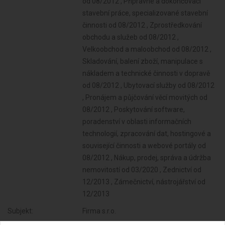
od 08/2012 , Přípravné a dokončovací
stavební práce, specializované stavební
činnosti od 08/2012 , Zprostředkování
obchodu a služeb od 08/2012 ,
Velkoobchod a maloobchod od 08/2012 ,
Skladování, balení zboží, manipulace s
nákladem a technické činnosti v dopravě
od 08/2012 , Ubytovací služby od 08/2012
, Pronájem a půjčování věcí movitých od
08/2012 , Poskytování software,
poradenství v oblasti informačních
technologií, zpracování dat, hostingové a
související činnosti a webové portály od
08/2012 , Nákup, prodej, správa a údržba
nemovitostí od 03/2020 , Zednictví od
12/2013 , Zámečnictví, nástrojářství od
12/2013
Subjekt:
Firma s.r.o.