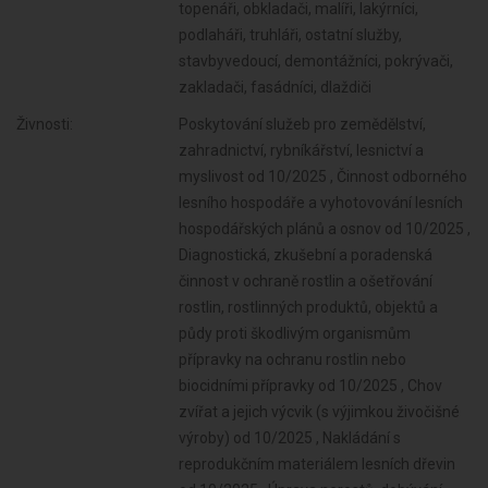
topenáři, obkladači, malíři, lakýrníci,
podlaháři, truhláři, ostatní služby,
stavbyvedoucí, demontážníci, pokrývači,
zakladači, fasádníci, dlaždiči
Živnosti:
Poskytování služeb pro zemědělství, zahradnictví, rybníkářství, lesnictví a myslivost od 10/2025 , Činnost odborného lesního hospodáře a vyhotovování lesních hospodářských plánů a osnov od 10/2025 , Diagnostická, zkušební a poradenská činnost v ochraně rostlin a ošetřování rostlin, rostlinných produktů, objektů a půdy proti škodlivým organismům přípravky na ochranu rostlin nebo biocidními přípravky od 10/2025 , Chov zvířat a jejich výcvik (s výjimkou živočišné výroby) od 10/2025 , Nakládání s reprodukčním materiálem lesních dřevin od 10/2025 , Úprava nerostů, dobývání rašeliny a bahna od 10/2025 , Výroba potravinářských a škrobárenských výrobků od 10/2025 , Pěstitelské pálení od 10/2025 , Výroba krmiv, krmných směsí, doplňkových látek a premixů od 10/2025 , Výroba textilií, textilních výrobků, oděvů a oděvních doplňků od 10/2025 , Výroba a opravy obuvi, brašnářského a sedlářského zboží od 10/2025 , Zpracování dřeva, výroba dřevěných, korkových, proutěných a slaměných výrobků od 10/2025 , Výroba vlákniny, papíru a lepenky a zboží z těchto materiálů od 10/2025 , Vydavatelské činnosti, polygrafická výroba, knihařské a kopírovací práce od 10/2025 , Výroba, rozmnožování, distribuce, prodej, pronájem zvukových a zvukově-obrazových záznamů a výroba nenahraných nosičů údajů a záznamů od 10/2025 , Výroba koksu, surového dehtu a jiných pevných paliv od 10/2025 , Výroba chemických látek a chemických směsí nebo předmětů a kosmetických přípravků od 10/2025 , Výroba hnojiv od 10/2025 , Výroba plastových a pryžových výrobků od 10/2025 , Výroba a zpracování skla od 10/2025 , Výroba stavebních hmot, porcelánových, keramických a sádrových výrobků od 10/2025 , Výroba brusiv a ostatních minerálních nekovových výrobků od 10/2025 , Broušení technického a šperkového kamene od 10/2025 , Výroba a hutní zpracování železa, drahých a neželezných kovů a jejich slitin od 10/2025 , Výroba kovových konstrukcí a kovodělných výrobků od 10/2025 , Umělecko-řemeslné zpracování kovů od 10/2025 , Povrchové úpravy a svařování kovů a dalších materiálů od 10/2025 , Výroba měřicích, zkušebních, navigačních, optických a fotografických přístrojů a zařízení od 10/2025 , Výroba elektronických součástek, elektrických zařízení a výroba a opravy elektrických strojů, přístrojů a elektronických zařízení pracujících na malém napětí od 10/2025 , Výroba neelektrických zařízení pro domácnost od 10/2025 , Výroba strojů a zařízení od 10/2025 , Výroba motorových a přípojných vozidel a karoserií od 10/2025 , Stavba a výroba plavidel od 10/2025 , Výroba, vývoj, projektování, zkoušky, instalace, údržba, opravy, modifikace a konstrukční změny letadel, motorů letadel, vrtulí, letadlových částí a zařízení a leteckých pozemních zařízení od 10/2025 , Výroba drážních hnacích vozidel a drážních vozidel na dráze tramvajové, trolejbusové a lanové a železničního parku od 10/2025 , Přípravné a dokončovací stavební práce, specializované stavební činnosti od 10/2025 , Výroba jízdních kol, vozíků pro invalidy a jiných nemotorových dopravních prostředků od 10/2025 , Sklenářské práce, rámování a paspartování od 10/2025 , Výroba a opravy čalounických výrobků od 10/2025 , Zprostředkování obchodu a služeb od 10/2025 , Výroba, opravy a údržba sportovních potřeb, her, hraček a dětských kočárků od 10/2025 , Velkoobchod a maloobchod od 10/2025 , Výroba zdravotnických prostředků od 10/2025 , Zastavárenská činnost a maloobchod s použitým zbožím od 10/2025 , Výroba a opravy zdrojů ionizujícího záření od 10/2025 , Údržba motorových vozidel a jejich příslušenství od 10/2025 , Potrubní a pozemní doprava (vyjma železniční a silniční motorové dopravy) od 10/2025 , Výroba školních a kancelářských potřeb, kromě výrobků z papíru, výroba bižuterie, kartáčnického a konfekčního zboží, deštníků, upomínkových předmětů od 10/2025 , Skladování, balení zboží, manipulace s nákladem a technické činnosti v dopravě od 10/2025 , Výroba dalších výrobků zpracovatelského průmyslu od 10/2025 , Zasilatelství a zastupování v celním řízení od 10/2025 ,