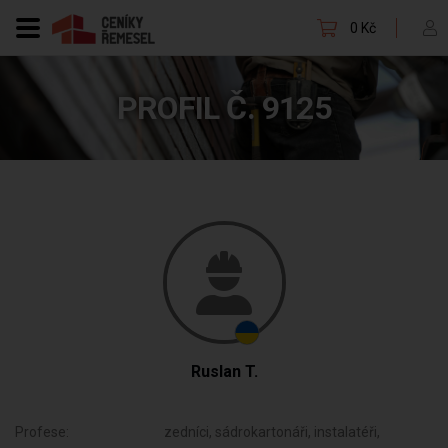
0 Kč
PROFIL Č. 9125
Ruslan T.
Profese:
zedníci, sádrokartonáři, instalatéři,