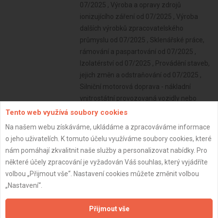
07/2025 , Výroba a opravy zdrojů
ionizujícího záření od 07/2025 , Výroba
dalších výrobků zpracovatelského
průmyslu od 07/2025 , Sklenářské práce,
rámování a paspartování od 07/2025 ,
Izolatérství od 07/2025 , Provádění staveb,
jejich změn a odstraňování od 07/2025 ,
Silniční motorová doprava - nákladní
vnitrostátní provozovaná vozidly nebo
jízdními soupravami o největší povolené
Tento web využívá soubory cookies
hmotnosti nepřesahující 3,5 tuny určenými
Na našem webu získáváme, ukládáme a zpracováváme informace
k přepravě zvířat nebo věcí a nákladní
o jeho uživatelích. K tomuto účelu využíváme soubory cookies, které
mezinárodní provozovaná vozidly nebo
nám pomáhají zkvalitnit naše služby a personalizovat nabídky. Pro
jízdními soupravami o největší povolené
některé účely zpracování je vyžadován Váš souhlas, který vyjádříte
hmotnosti nepřesahující 2,5 tuny určenými
volbou „Přijmout vše“. Nastavení cookies můžete změnit volbou
k přepravě zvířat nebo věcí od 09/2025
„Nastavení“.
Subjekt:
Firma s.r.o.
Přijmout vše
DPH:
Plátce