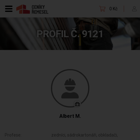
0 Kč
PROFIL Č. 9121
Albert M.
Profese:
zedníci, sádrokartonáři, obkladači,