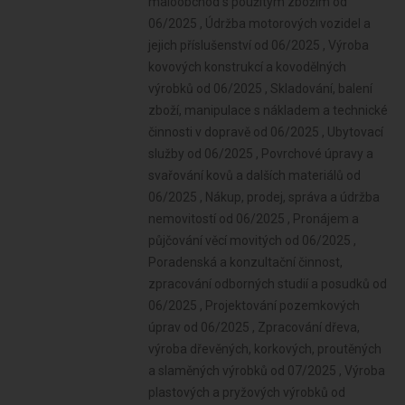
maloobchod s použitým zbožím od
06/2025 , Údržba motorových vozidel a
jejich příslušenství od 06/2025 , Výroba
kovových konstrukcí a kovodělných
výrobků od 06/2025 , Skladování, balení
zboží, manipulace s nákladem a technické
činnosti v dopravě od 06/2025 , Ubytovací
služby od 06/2025 , Povrchové úpravy a
svařování kovů a dalších materiálů od
06/2025 , Nákup, prodej, správa a údržba
nemovitostí od 06/2025 , Pronájem a
půjčování věcí movitých od 06/2025 ,
Poradenská a konzultační činnost,
zpracování odborných studií a posudků od
06/2025 , Projektování pozemkových
úprav od 06/2025 , Zpracování dřeva,
výroba dřevěných, korkových, proutěných
a slaměných výrobků od 07/2025 , Výroba
plastových a pryžových výrobků od