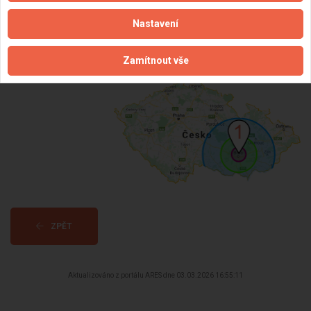
Věk:
62 let
Nastavení
Datum registrace:
3.3.2026
Zamítnout vše
Dostupnost:
ZPĚT
Aktualizováno z portálu ARES dne 03.03.2026 16:55:11