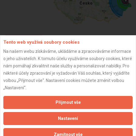
Tento web využívá soubory cookies
ZPĚT
Na našem webu získáváme, ukládáme a zpracováváme informace
o jeho uživatelích. K tomuto účelu využíváme soubory cookies, které
Aktualizováno z portálu ARES dne 16.03.2026 08:09:19
nám pomáhají zkvalitnit naše služby a personalizovat nabídky. Pro
některé účely zpracování je vyžadován Váš souhlas, který vyjádříte
volbou „Přijmout vše“. Nastavení cookies můžete změnit volbou
„Nastavení“.
Důležité informace
Přijmout vše
Naše firmy a řemeslníci
Nastavení
Zpracování a ochrana osobních údajů
Zásady pro používání souborů cookie
Zamítnout vše
Obchodní podmínky (zprostředkování)