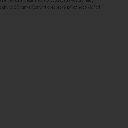
věcí a nákladní mezinárodní provozovaná vozidly nebo
ahující 2,5 tuny určenými k přepravě zvířat nebo věcí od