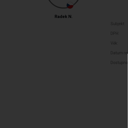
Radek N.
Subjekt:
DPH:
Věk:
Datum reg
Dostupno