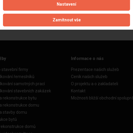
Nastavení
Aktualizováno z portálu ARES dne 31.12.2023 16:00:09
Zamítnout vše
žby
Informace o nás
o stavební firmy
Prezentace našich služeb
dkování řemeslníků
Ceník našich služeb
dkování samotných prací
O projektu a o zakladateli
dkování stavebních zakázek
Kontakt
a rekonstrukce bytu
Možnosti bližší obchodní spolupr
ka rekonstrukce domu
ka stavby domu
ukce bytů
 rekonstrukce domů