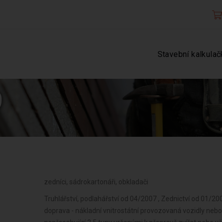
Stavební kalkulač
9
zedníci, sádrokartonáři, obkladači
Truhlářství, podlahářství od 04/2007 , Zednictví od 01/200
doprava - nákladní vnitrostátní provozovaná vozidly neb