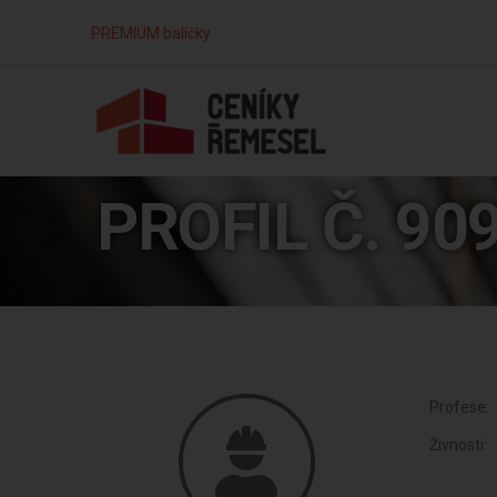
PREMIUM balíčky
PROFIL Č. 90
Profese:
Živnosti: