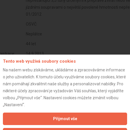
nepřesahující 3,5 tuny určenými k přepravě zvířat nebo 
jízdními soupravami o největší povolené hmotnosti nepřes
01/2012
OSVČ
Neplátce
44 let
istrace:
14.9.2013
Tento web využívá soubory cookies
st:
Na našem webu získáváme, ukládáme a zpracováváme informace
o jeho uživatelích. K tomuto účelu využíváme soubory cookies, které
nám pomáhají zkvalitnit naše služby a personalizovat nabídky. Pro
některé účely zpracování je vyžadován Váš souhlas, který vyjádříte
volbou „Přijmout vše“. Nastavení cookies můžete změnit volbou
„Nastavení“.
Přijmout vše