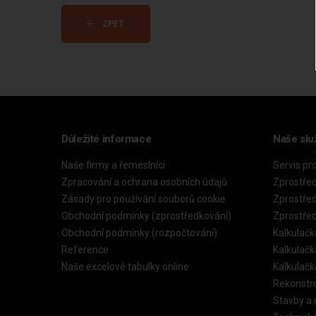
ZPĚT
Důležité informace
Naše slu
Naše firmy a řemeslníci
Servis pr
Zpracování a ochrana osobních údajů
Zprostře
Zásady pro používání souborů cookie
Zprostře
Obchodní podmínky (zprostředkování)
Zprostře
Obchodní podmínky (rozpočtování)
Kalkulačk
Reference
Kalkulač
Naše excelové tabulky online
Kalkulač
Rekonstr
Stavby a