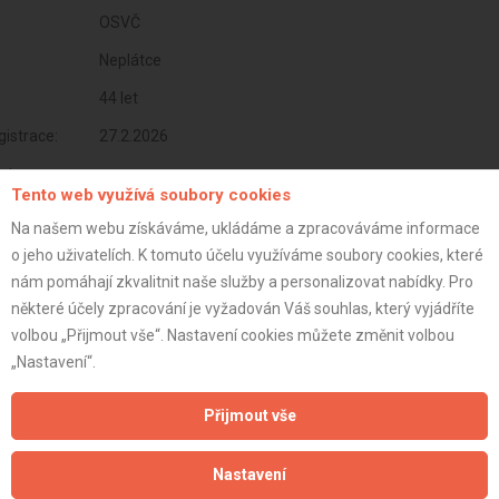
OSVČ
Neplátce
44 let
istrace:
27.2.2026
st:
Tento web využívá soubory cookies
Na našem webu získáváme, ukládáme a zpracováváme informace
o jeho uživatelích. K tomuto účelu využíváme soubory cookies, které
nám pomáhají zkvalitnit naše služby a personalizovat nabídky. Pro
některé účely zpracování je vyžadován Váš souhlas, který vyjádříte
volbou „Přijmout vše“. Nastavení cookies můžete změnit volbou
„Nastavení“.
Přijmout vše
Aktualizováno z portálu ARES dne 27.02.2026 12:11:49
Nastavení