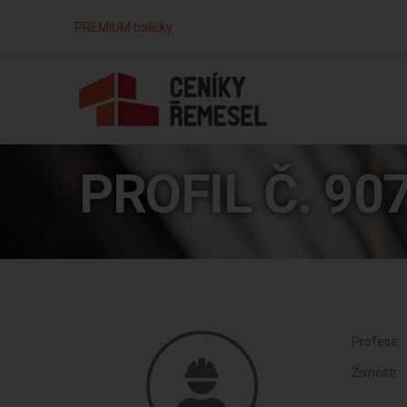
PREMIUM balíčky
PROFIL Č. 90
Profese:
Živnosti: