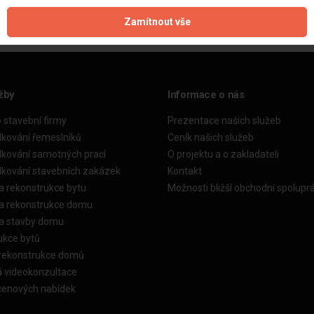
Zamítnout vše
žby
Informace o nás
o stavební firmy
Prezentace našich služeb
dkování řemeslníků
Ceník našich služeb
dkování samotných prací
O projektu a o zakladateli
dkování stavebních zakázek
Kontakt
a rekonstrukce bytu
Možnosti bližší obchodní spolupr
ka rekonstrukce domu
ka stavby domu
ukce bytů
 rekonstrukce domů
á videokonzultace
cenových nabídek