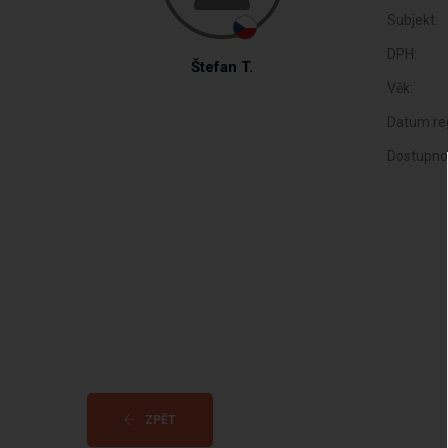
Subjekt:
DPH:
Štefan T.
Věk:
Datum reg
Dostupno
ZPĚT