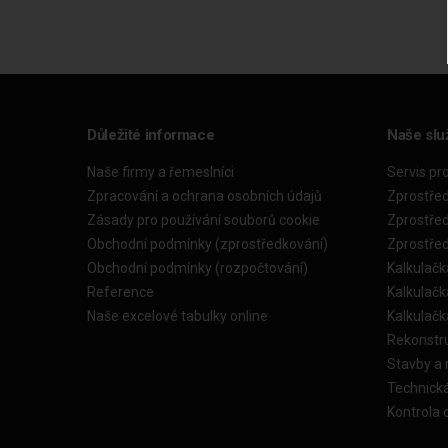
Důležité informace
Naše slu
Naše firmy a řemeslníci
Servis pr
Zpracování a ochrana osobních údajů
Zprostře
Zásady pro používání souborů cookie
Zprostře
Obchodní podmínky (zprostředkování)
Zprostře
Obchodní podmínky (rozpočtování)
Kalkulačk
Reference
Kalkulač
Naše excelové tabulky online
Kalkulač
Rekonstr
Stavby a
Technick
Kontrola 