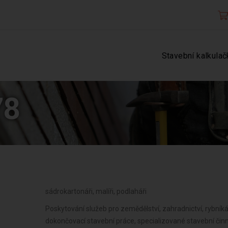
Stavební kalkulač
78
sádrokartonáři, malíři, podlaháři
Poskytování služeb pro zemědělství, zahradnictví, rybníkář
dokončovací stavební práce, specializované stavební čin