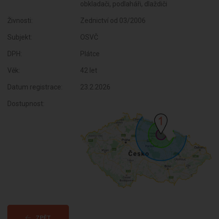
obkladači, podlaháři, dlaždiči
Živnosti:
Zednictví od 03/2006
Subjekt:
OSVČ
DPH:
Plátce
Věk:
42 let
Datum registrace:
23.2.2026
Dostupnost:
ZPĚT