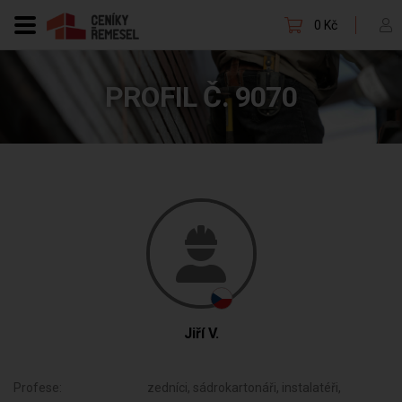
0 Kč
PROFIL Č. 9070
Jiří V.
Profese:
zedníci, sádrokartonáři, instalatéři,