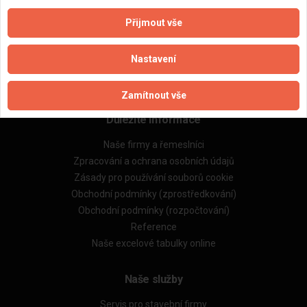
Přijmout vše
Aktualizováno z portálu ARES dne 17.02.2026 22:32:00
Nastavení
Zamítnout vše
Důležité informace
Naše firmy a řemeslníci
Zpracování a ochrana osobních údajů
Zásady pro používání souborů cookie
Obchodní podmínky (zprostředkování)
Obchodní podmínky (rozpočtování)
Reference
Naše excelové tabulky online
Naše služby
Servis pro stavební firmy