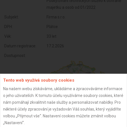
Poskytování technických služeb k ochraně
majetku a osob od 01/2022
Subjekt:
Firma s.r.o.
DPH:
Plátce
Věk:
33 let
Datum registrace:
17.2.2026
Dostupnost:
Tento web využívá soubory cookies
Na našem webu získáváme, ukládáme a zpracováváme informace
o jeho uživatelích. K tomuto účelu využíváme soubory cookies, které
nám pomáhají zkvalitnit naše služby a personalizovat nabídky. Pro
některé účely zpracování je vyžadován Váš souhlas, který vyjádříte
volbou „Přijmout vše“. Nastavení cookies můžete změnit volbou
ZPĚT
„Nastavení“.