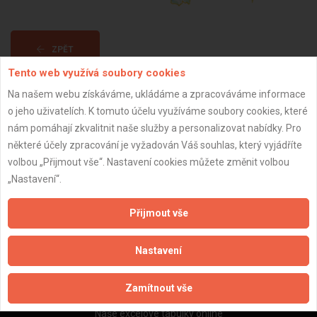
ZPĚT
Tento web využívá soubory cookies
Na našem webu získáváme, ukládáme a zpracováváme informace
Aktualizováno z portálu ARES dne 17.02.2026 21:27:23
o jeho uživatelích. K tomuto účelu využíváme soubory cookies, které
nám pomáhají zkvalitnit naše služby a personalizovat nabídky. Pro
některé účely zpracování je vyžadován Váš souhlas, který vyjádříte
volbou „Přijmout vše“. Nastavení cookies můžete změnit volbou
„Nastavení“.
Důležité informace
Naše firmy a řemeslníci
Přijmout vše
Zpracování a ochrana osobních údajů
Zásady pro používání souborů cookie
Nastavení
Obchodní podmínky (zprostředkování)
Obchodní podmínky (rozpočtování)
Zamítnout vše
Reference
Naše excelové tabulky online