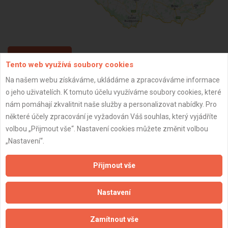
ZPĚT
Tento web využívá soubory cookies
Na našem webu získáváme, ukládáme a zpracováváme informace
o jeho uživatelích. K tomuto účelu využíváme soubory cookies, které
Aktualizováno z portálu ARES dne 16.02.2026 13:55:17
nám pomáhají zkvalitnit naše služby a personalizovat nabídky. Pro
některé účely zpracování je vyžadován Váš souhlas, který vyjádříte
volbou „Přijmout vše“. Nastavení cookies můžete změnit volbou
„Nastavení“.
Důležité informace
Přijmout vše
Naše firmy a řemeslníci
Zpracování a ochrana osobních údajů
Nastavení
Zásady pro používání souborů cookie
Obchodní podmínky (zprostředkování)
Zamítnout vše
Obchodní podmínky (rozpočtování)