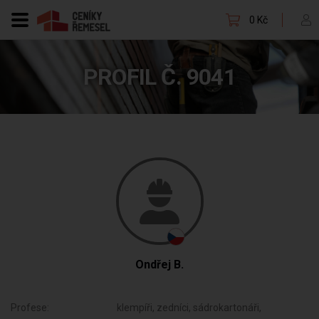
0 Kč
PROFIL Č. 9041
Ondřej B.
Profese:
klempíři, zedníci, sádrokartonáři,