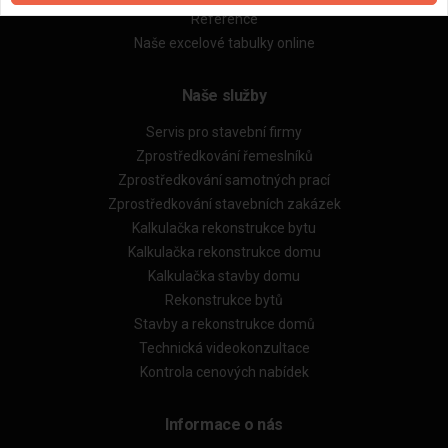
Reference
Naše excelové tabulky online
Naše služby
Servis pro stavební firmy
Zprostředkování řemeslníků
Zprostředkování samotných prací
Zprostředkování stavebních zakázek
Kalkulačka rekonstrukce bytu
Kalkulačka rekonstrukce domu
Kalkulačka stavby domu
Rekonstrukce bytů
Stavby a rekonstrukce domů
Technická videokonzultace
Kontrola cenových nabídek
Informace o nás