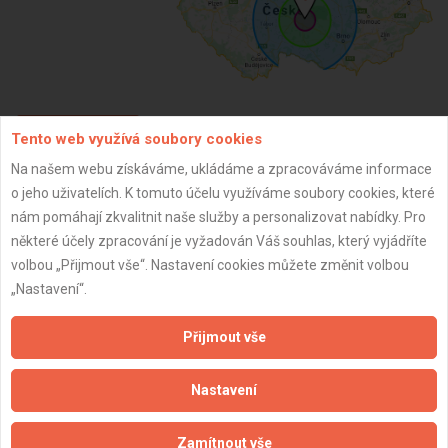
Tento web využívá soubory cookies
ZPĚT
Na našem webu získáváme, ukládáme a zpracováváme informace
o jeho uživatelích. K tomuto účelu využíváme soubory cookies, které
Aktualizováno z portálu ARES dne 15.02.2026 17:29:38
nám pomáhají zkvalitnit naše služby a personalizovat nabídky. Pro
některé účely zpracování je vyžadován Váš souhlas, který vyjádříte
volbou „Přijmout vše“. Nastavení cookies můžete změnit volbou
„Nastavení“.
Důležité informace
Přijmout vše
Naše firmy a řemeslníci
Nastavení
Zpracování a ochrana osobních údajů
Zásady pro používání souborů cookie
Zamítnout vše
Obchodní podmínky (zprostředkování)