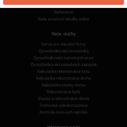
Obchodní podmínky (rozpočtování)
Reference
Naše excelové tabulky online
Naše služby
Servis pro stavební firmy
Zprostředkování řemeslníků
Zprostředkování samotných prací
Zprostředkování stavebních zakázek
Kalkulačka rekonstrukce bytu
Kalkulačka rekonstrukce domu
Kalkulačka stavby domu
Rekonstrukce bytů
Stavby a rekonstrukce domů
Technická videokonzultace
Kontrola cenových nabídek