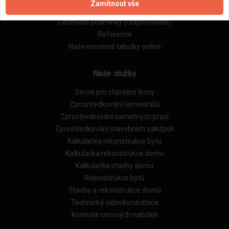
Zamítnout vše
Obchodní podmínky (zprostředkování)
Obchodní podmínky (rozpočtování)
Reference
Naše excelové tabulky online
Naše služby
Servis pro stavební firmy
Zprostředkování řemeslníků
Zprostředkování samotných prací
Zprostředkování stavebních zakázek
Kalkulačka rekonstrukce bytu
Kalkulačka rekonstrukce domu
Kalkulačka stavby domu
Rekonstrukce bytů
Stavby a rekonstrukce domů
Technická videokonzultace
Kontrola cenových nabídek