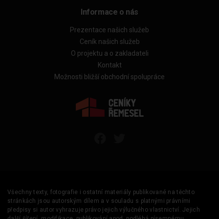
Informace o nás
Prezentace našich služeb
Ceník našich služeb
O projektu a o zakladateli
Kontakt
Možnosti bližší obchodní spolupráce
Všechny texty, fotografie i ostatní materiály publikované na těchto
stránkách jsou autorským dílem a v souladu s platnými právními
předpisy si autor vyhrazuje právo jejich výlučného vlastnictví. Jejich
další šíření, modifikace, publikování apod. podléhá písemnému