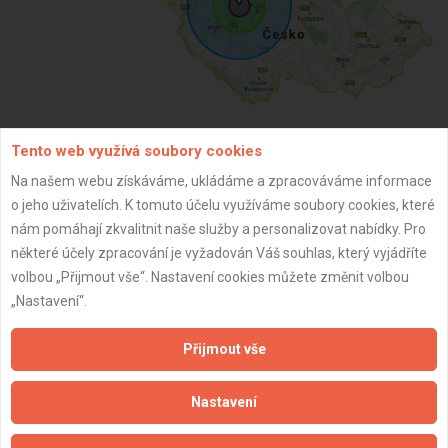
Tento web využívá soubory cookies
ZPĚT
Na našem webu získáváme, ukládáme a zpracováváme informace
o jeho uživatelích. K tomuto účelu využíváme soubory cookies, které
nám pomáhají zkvalitnit naše služby a personalizovat nabídky. Pro
Aktualizováno z portálu ARES dne 14.02.2026 18:44:24
některé účely zpracování je vyžadován Váš souhlas, který vyjádříte
volbou „Přijmout vše“. Nastavení cookies můžete změnit volbou
„Nastavení“.
Přijmout vše
Důležité informace
Naše firmy a řemeslníci
Nastavení
Zpracování a ochrana osobních údajů
Zásady pro používání souborů cookie