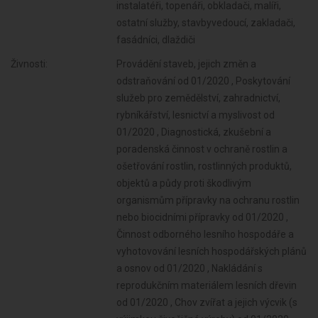
instalatéři, topenáři, obkladači, malíři,
ostatní služby, stavbyvedoucí, zakladači,
fasádníci, dlaždiči
Živnosti:
Provádění staveb, jejich změn a odstraňování od 01/2020 , Poskytování služeb pro zemědělství, zahradnictví, rybníkářství, lesnictví a myslivost od 01/2020 , Diagnostická, zkušební a poradenská činnost v ochraně rostlin a ošetřování rostlin, rostlinných produktů, objektů a půdy proti škodlivým organismům přípravky na ochranu rostlin nebo biocidními přípravky od 01/2020 , Činnost odborného lesního hospodáře a vyhotovování lesních hospodářských plánů a osnov od 01/2020 , Nakládání s reprodukčním materiálem lesních dřevin od 01/2020 , Chov zvířat a jejich výcvik (s výjimkou živočišné výroby) od 01/2020 , Úprava nerostů, dobývání rašeliny a bahna od 01/2020 , Pěstitelské pálení od 01/2020 , Výroba krmiv, krmných směsí, doplňkových látek a premixů od 01/2020 , Výroba textilií, textilních výrobků, oděvů a oděvních doplňků od 01/2020 , Výroba a opravy obuvi, brašnářského a sedlářského zboží od 01/2020 , Výroba vlákniny, papíru a lepenky a zboží z těchto materiálů od 01/2020 , Zpracování dřeva, výroba dřevěných, korkových, proutěných a slaměných výrobků od 01/2020 , Vydavatelské činnosti, polygrafická výroba, knihařské a kopírovací práce od 01/2020 , Výroba, rozmnožování, distribuce, prodej, pronájem zvukových a zvukově-obrazových záznamů a výroba nenahraných nosičů údajů a záznamů od 01/2020 , Výroba koksu, surového dehtu a jiných pevných paliv od 01/2020 , Výroba hnojiv od 01/2020 , Výroba plastových a pryžových výrobků od 01/2020 , Výroba stavebních hmot, porcelánových, keramických a sádrových výrobků od 01/2020 , Výroba brusiv a ostatních minerálních nekovových výrobků od 01/2020 , Broušení technického a šperkového kamene od 01/2020 , Výroba a hutní zpracování železa, drahých a neželezných kovů a jejich slitin od 01/2020 , Výroba kovových konstrukcí a kovodělných výrobků od 01/2020 , Umělecko-řemeslné zpracování kovů od 01/2020 , Povrchové úpravy a svařování kovů a dalších materiálů od 01/2020 , Výroba elektronických součástek, elektrických zařízení a výroba a opravy elektrických strojů, přístrojů a elektronických zařízení pracujících na malém napětí od 01/2020 , Výroba neelektrických zařízení pro domácnost od 01/2020 , Výroba motorových a přípojných vozidel a karoserií od 01/2020 , Stavba a výroba plavidel od 01/2020 , Provozování vodovodů a kanalizací a úprava a rozvod vody od 01/2020 , Výroba, vývoj, projektování, zkoušky, instalace, údržba, opravy, modifikace a konstrukční změny letadel, motorů letadel, vrtulí, letadlových částí a zařízení a leteckých pozemních zařízení od 01/2020 , Nakládání s odpady (vyjma nebezpečných) od 01/2020 , Výroba drážních hnacích vozidel a drážních vozidel na dráze tramvajové, trolejbusové a lanové a železničního parku od 01/2020 , Přípravné a dokončovací stavební práce, specializované stavební činnosti od 01/2020 , Sklenářské práce, rámování a paspartování od 01/2020 , Výroba a opravy čalounických výrobků od 01/2020 , Zprostředkování obchodu a služeb od 01/2020 , Výroba, opravy a údržba sportovních potřeb, her, hraček a dětských kočárků od 01/2020 , Velkoobchod a maloobchod od 01/2020 , Výroba zdravotnických prostředků od 01/2020 , Údržba motorových vozidel a jejich příslušenství od 01/2020 , Výroba a opravy zdrojů ionizujícího záření od 01/2020 , Potrubní a pozemní doprava (vyjma železniční a silniční motorové dopravy) od 01/2020 , Skladování, balení zboží, manipulace s nákladem a technické činnosti v dopravě od 01/2020 , Výroba školních a kancelářských potřeb, kromě výrobků z papíru, výroba bižuterie, kartáčnického a konfekčního zboží, deštníků, upomínkových předmětů od 01/2020 , Poskytování software, poradenství v oblasti informačních technologií, zpracování dat, hostingové a související činnosti a webové portály od 01/2020 , Výroba dalších výrobků zpracovatelského průmyslu od 01/2020 , Pronájem a půjčování věcí movitých od 01/2020 , Poradenská a konzultační činnost, zpracování odborných studií a posudků od 01/2020 , Projektování pozemkových úprav od 01/2020 , Příprava a vypracování technických návrhů, grafické a kresličské práce od 01/2020