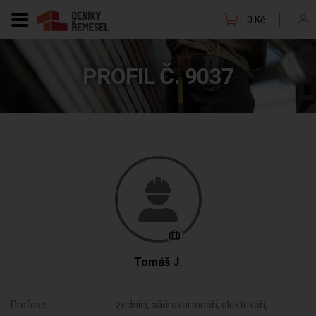
0 Kč
PROFIL Č. 9037
Tomáš J.
Profese:
zedníci, sádrokartonáři, elektrikáři,