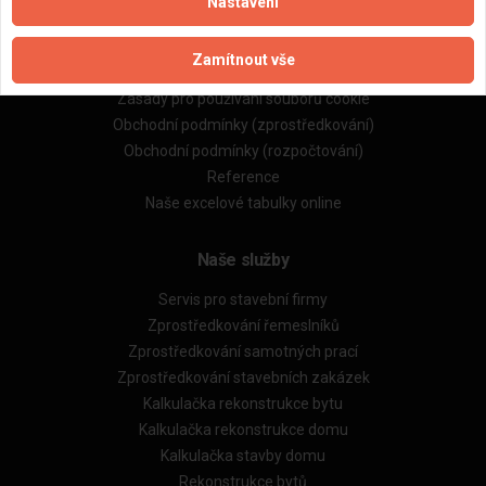
Nastavení
Důležité informace
Naše firmy a řemeslníci
Zamítnout vše
Zpracování a ochrana osobních údajů
Zásady pro používání souborů cookie
Obchodní podmínky (zprostředkování)
Obchodní podmínky (rozpočtování)
Reference
Naše excelové tabulky online
Naše služby
Servis pro stavební firmy
Zprostředkování řemeslníků
Zprostředkování samotných prací
Zprostředkování stavebních zakázek
Kalkulačka rekonstrukce bytu
Kalkulačka rekonstrukce domu
Kalkulačka stavby domu
Rekonstrukce bytů