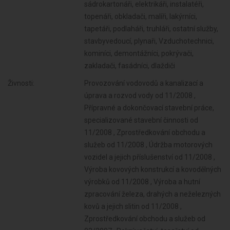
sádrokartonáři, elektrikáři, instalatéři,
topenáři, obkladači, malíři, lakýrníci,
tapetáři, podlaháři, truhláři, ostatní služby,
stavbyvedoucí, plynaři, Vzduchotechnici,
kominíci, demontážníci, pokrývači,
zakladači, fasádníci, dlaždiči
Živnosti:
Provozování vodovodů a kanalizací a
úprava a rozvod vody od 11/2008 ,
Přípravné a dokončovací stavební práce,
specializované stavební činnosti od
11/2008 , Zprostředkování obchodu a
služeb od 11/2008 , Údržba motorových
vozidel a jejich příslušenství od 11/2008 ,
Výroba kovových konstrukcí a kovodělných
výrobků od 11/2008 , Výroba a hutní
zpracování železa, drahých a neželezných
kovů a jejich slitin od 11/2008 ,
Zprostředkování obchodu a služeb od