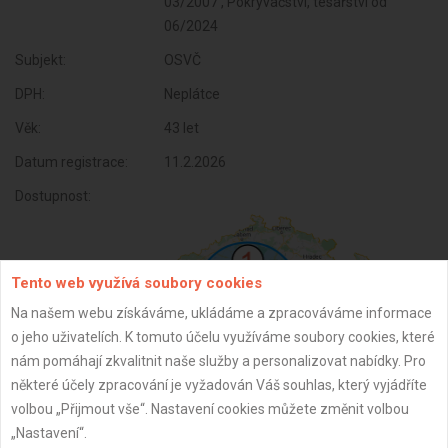
03/2007 , Pokrývačství, tesařství od
06/2024
Subjekt:
OSVČ
DPH:
Neplátce
Věk:
43 let
Datum registrace:
11.2.2026
Dostupnost:
Tento web využívá soubory cookies
Na našem webu získáváme, ukládáme a zpracováváme informace
o jeho uživatelích. K tomuto účelu využíváme soubory cookies, které
nám pomáhají zkvalitnit naše služby a personalizovat nabídky. Pro
některé účely zpracování je vyžadován Váš souhlas, který vyjádříte
volbou „Přijmout vše“. Nastavení cookies můžete změnit volbou
ZPĚT
„Nastavení“.