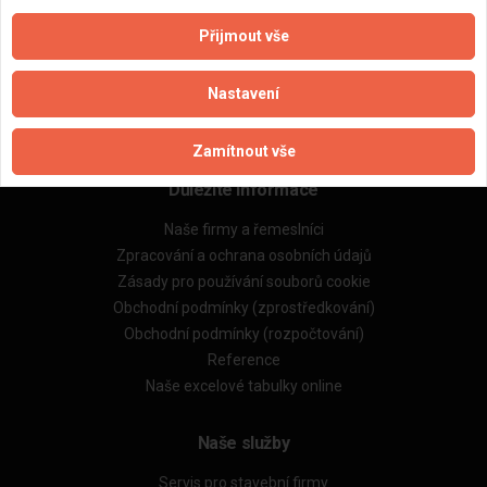
Přijmout vše
Aktualizováno z portálu ARES dne 11.02.2026 14:50:57
Nastavení
Zamítnout vše
Důležité informace
Naše firmy a řemeslníci
Zpracování a ochrana osobních údajů
Zásady pro používání souborů cookie
Obchodní podmínky (zprostředkování)
Obchodní podmínky (rozpočtování)
Reference
Naše excelové tabulky online
Naše služby
Servis pro stavební firmy