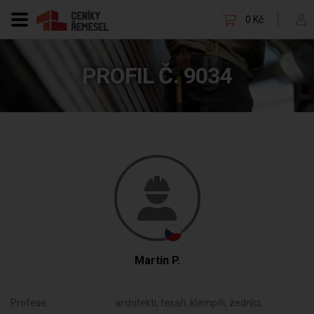
0 Kč
PROFIL Č. 9034
Martin P.
Profese:
architekti, tesaři, klempíři, zedníci,