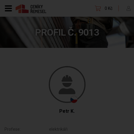
0 Kč
PROFIL Č. 9013
Petr K.
Profese:
elektrikáři