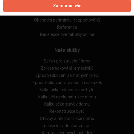
Zamítnout vše
Zásady pro používání souborů cookie
Obchodní podmínky (zprostředkování)
Obchodní podmínky (rozpočtování)
Reference
Naše excelové tabulky online
Naše služby
Servis pro stavební firmy
Zprostředkování řemeslníků
Zprostředkování samotných prací
Zprostředkování stavebních zakázek
Kalkulačka rekonstrukce bytu
Kalkulačka rekonstrukce domu
Kalkulačka stavby domu
Rekonstrukce bytů
Stavby a rekonstrukce domů
Technická videokonzultace
Kontrola cenových nabídek