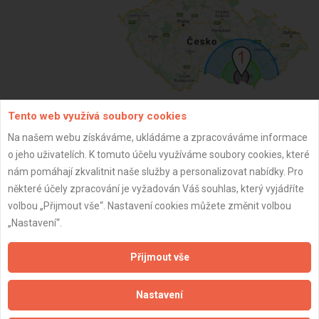
Tento web využívá soubory cookies
ZPĚT
Na našem webu získáváme, ukládáme a zpracováváme informace
o jeho uživatelích. K tomuto účelu využíváme soubory cookies, které
nám pomáhají zkvalitnit naše služby a personalizovat nabídky. Pro
Aktualizováno z portálu ARES dne 30.01.2026 21:41:19
některé účely zpracování je vyžadován Váš souhlas, který vyjádříte
volbou „Přijmout vše“. Nastavení cookies můžete změnit volbou
„Nastavení“.
Přijmout vše
Důležité informace
Nastavení
Naše firmy a řemeslníci
Zpracování a ochrana osobních údajů