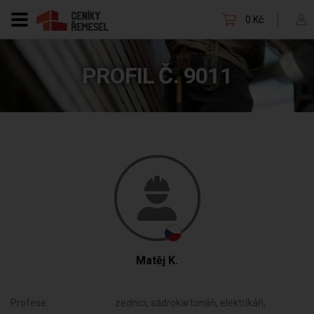
0 Kč
PROFIL Č. 9011
Matěj K.
Profese:
zedníci, sádrokartonáři, elektrikáři,