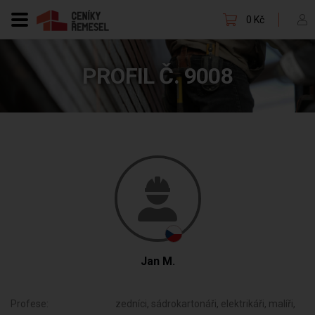
0 Kč
PROFIL Č. 9008
Jan M.
Profese:
zedníci, sádrokartonáři, elektrikáři, malíři,