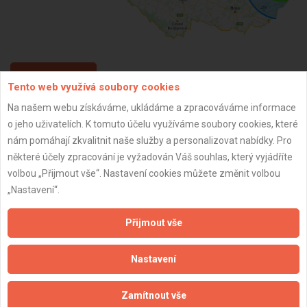
ZPĚT
Tento web využívá soubory cookies
Na našem webu získáváme, ukládáme a zpracováváme informace
o jeho uživatelích. K tomuto účelu využíváme soubory cookies, které
Aktualizováno z portálu ARES dne 28.01.2026 22:54:50
nám pomáhají zkvalitnit naše služby a personalizovat nabídky. Pro
některé účely zpracování je vyžadován Váš souhlas, který vyjádříte
volbou „Přijmout vše“. Nastavení cookies můžete změnit volbou
„Nastavení“.
Důležité informace
Přijmout vše
Naše firmy a řemeslníci
Zpracování a ochrana osobních údajů
Nastavení
Zásady pro používání souborů cookie
Obchodní podmínky (zprostředkování)
Zamítnout vše
Obchodní podmínky (rozpočtování)