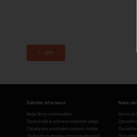
ZPĚT
Důležité informace
Naše slu
Naše firmy a řemeslníci
Servis pr
Zpracování a ochrana osobních údajů
Zprostře
Zásady pro používání souborů cookie
Zprostře
Obchodní podmínky (zprostředkování)
Zprostře