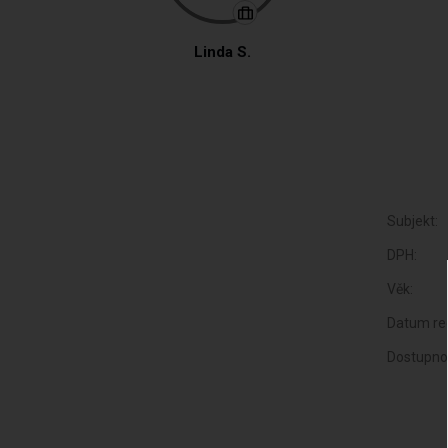
Linda S.
Subjekt:
DPH:
Věk:
Datum reg
Dostupno