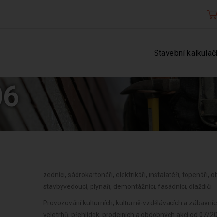
Stavební kalkulač
06
zedníci, sádrokartonáři, elektrikáři, instalatéři, topenáři, ob
stavbyvedoucí, plynaři, demontážníci, fasádníci, dlaždiči
Provozování kulturních, kulturně-vzdělávacích a zábavních
veletrhů, přehlídek, prodejních a obdobných akcí od 07/2