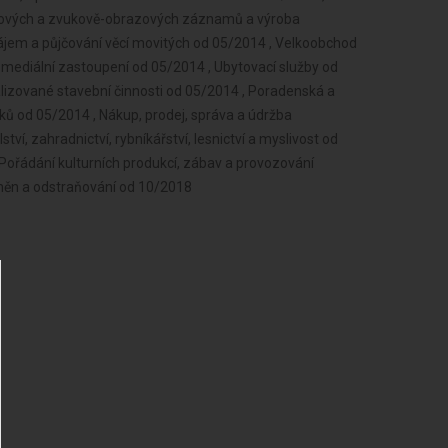
ukových a zvukově-obrazových záznamů a výroba
jem a půjčování věcí movitých od 05/2014 , Velkoobchod
mediální zastoupení od 05/2014 , Ubytovací služby od
alizované stavební činnosti od 05/2014 , Poradenská a
ků od 05/2014 , Nákup, prodej, správa a údržba
í, zahradnictví, rybníkářství, lesnictví a myslivost od
, Pořádání kulturních produkcí, zábav a provozování
 změn a odstraňování od 10/2018