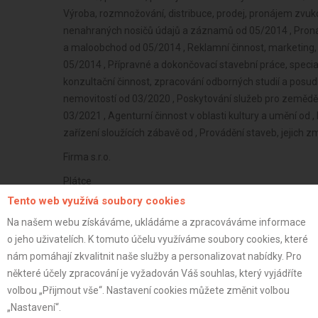
Výroba, rozmnožování, distribuce, prodej, pronájem zv
nenahraných nosičů údajů a záznamů od 05/2014 , Proná
a maloobchod od 05/2014 , Reklamní činnost, marketing, 
05/2014 , Přípravné a dokončovací stavební práce, speci
konzultační činnost, zpracování odborných studií a posud
nemovitostí od 03/2020 , Poskytování služeb pro zemědělstv
03/2021 , Agenturní činnost v oblasti kultury a umění od 
zařízení sloužících zábavě od , Provádění staveb, jejich
Firma s.r.o.
Plátce
Tento web využívá soubory cookies
40 let
Na našem webu získáváme, ukládáme a zpracováváme informace
istrace:
28.1.2026
o jeho uživatelích. K tomuto účelu využíváme soubory cookies, které
st:
nám pomáhají zkvalitnit naše služby a personalizovat nabídky. Pro
některé účely zpracování je vyžadován Váš souhlas, který vyjádříte
volbou „Přijmout vše“. Nastavení cookies můžete změnit volbou
„Nastavení“.