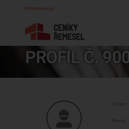
PREMIUM balíčky
PROFIL Č. 90
Profese:
Živnosti: