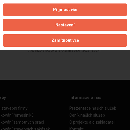
Přijmout vše
Nastavení
Zamítnout vše
Aktualizováno z portálu ARES dne 28.01.2026 13:32:44
žby
Informace o nás
o stavební firmy
Prezentace našich služeb
dkování řemeslníků
Ceník našich služeb
dkování samotných prací
O projektu a o zakladateli
dkování stavebních zakázek
Kontakt