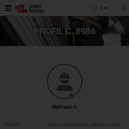
0 Kč
PROFIL Č. 8986
Mykhaylo S.
Profese:
zedníci, sádrokartonáři, obkladači, malíři,