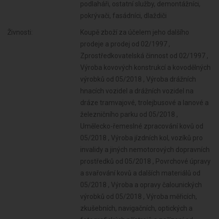
podlaháři, ostatní služby, demontážníci,
pokrývači, fasádníci, dlaždiči
Živnosti:
Koupě zboží za účelem jeho dalšího prodeje a prodej od 02/1997 , Zprostředkovatelská činnost od 02/1997 , Výroba kovových konstrukcí a kovodělných výrobků od 05/2018 , Výroba drážních hnacích vozidel a drážních vozidel na dráze tramvajové, trolejbusové a lanové a železničního parku od 05/2018 , Umělecko-řemeslné zpracování kovů od 05/2018 , Výroba jízdních kol, vozíků pro invalidy a jiných nemotorových dopravních prostředků od 05/2018 , Povrchové úpravy a svařování kovů a dalších materiálů od 05/2018 , Výroba a opravy čalounických výrobků od 05/2018 , Výroba měřicích, zkušebních, navigačních, optických a fotografických přístrojů a zařízení od 05/2018 , Výroba, opravy a údržba sportovních potřeb, her, hraček a dětských kočárků od 05/2018 , Výroba elektronických součástek, elektrických zařízení a výroba a opravy elektrických strojů, přístrojů a elektronických zařízení pracujících na malém napětí od 05/2018 , Výroba zdravotnických prostředků od 05/2018 , Výroba neelektrických zařízení pro domácnost od 05/2018 , Výroba a opravy zdrojů ionizujícího záření od 05/2018 , Výroba strojů a zařízení od 05/2018 , Výroba školních a kancelářských potřeb, kromě výrobků z papíru, výroba bižuterie, kartáčnického a konfekčního zboží, deštníků, upomínkových předmětů od 05/2018 , Výroba motorových a přípojných vozidel a karoserií od 05/2018 , Výroba dalších výrobků zpracovatelského průmyslu od 05/2018 , Provozování vodovodů a kanalizací a úprava a rozvod vody od 05/2018 , Nakládání s odpady (vyjma nebezpečných) od 05/2018 , Přípravné a dokončovací stavební práce, specializované stavební činnosti od 05/2018 , Sklenářské práce, rámování a paspartování od 05/2018 , Zprostředkování obchodu a služeb od 05/2018 , Velkoobchod a maloobchod od 05/2018 , Zastavárenská činnost a maloobchod s použitým zbožím od 05/2018 , Údržba motorových vozidel a jejich příslušenství od 05/2018 , Potrubní a pozemní doprava (vyjma železniční a silniční motorové dopravy) od 05/2018 , Zasilatelství a zastupování v celním řízení od 05/2018 , Skladování, balení zboží, manipulace s nákladem a technické činnosti v dopravě od 05/2018 , Ubytovací služby od 05/2018 , Poskytování software, poradenství v oblasti informačních technologií, zpracování dat, hostingové a související činnosti a webové portály od 05/2018 , Činnost informačních a zpravodajských kanceláří od 05/2018 , Pronájem a půjčování věcí movitých od 05/2018 , Poradenská a konzultační činnost, zpracování odborných studií a posudků od 05/2018 , Projektování pozemkových úprav od 05/2018 , Příprava a vypracování technických návrhů, grafické a kresličské práce od 05/2018 , Výzkum a vývoj v oblasti přírodních a technických věd nebo společenských věd od 05/2018 , Projektování elektrických zařízení od 05/2018 , Testování, měření, analýzy a kontroly od 05/2018 , Reklamní činnost, marketing, mediální zastoupení od 05/2018 , Návrhářská, designérská, aranžérská činnost a modeling od 05/2018 , Fotografické služby od 05/2018 , Překladatelská a tlumočnická činnost od 05/2018 , Služby v oblasti administrativní správy a služby organizačně hospodářské povahy od 05/2018 , Provozování cestovní agentury a průvodcovská činnost v oblasti cestovního ruchu od 05/2018 , Mimoškolní výchova a vzdělávání, pořádání kurzů, školení, včetně lektorské činnosti od 05/2018 , Provozování tělovýchovných a sportovních zařízení a organizování sportovní činnosti od 05/2018 , Provozování kulturních, kulturně-vzdělávacích a zábavních zařízení, pořádání kulturních produkcí, zábav, výstav, veletrhů, přehlídek, prodejních a obdobných akcí od 05/2018 , Praní pro domácnost, žehlení, opravy a údržba oděvů, bytového textilu a osobního zboží od 05/2018 , Poskytování technických služeb od 05/2018 , Opravy a údržba potřeb pro domácnost, předmětů kulturní povahy, výrobků jemné mechaniky, optických přístrojů a měřidel od 05/2018 , Poskytování služeb osobního charakteru a pro osobní hygienu od 05/2018