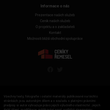
Informace o nás
Prezentace našich služeb
Ceník našich služeb
O projektu a o zakladateli
Kontakt
Možnosti bližší obchodní spolupráce
Všechny texty, fotografie i ostatní materiály publikované na těchto
stránkách jsou autorským dílem a v souladu s platnými právními
předpisy si autor vyhrazuje právo jejich výlučného vlastnictví. Jejich
další šíření, modifikace, publikování apod. podléhá písemnému