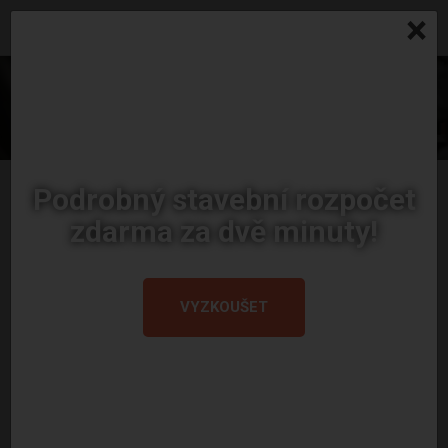
×
0 Kč
PROFIL Č. 8977
Podrobný stavební rozpočet
zdarma za dvě minuty!
VYZKOUŠET
Milan F.
Profese:
stavbyvedoucí