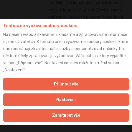
modifikace a konstrukční změny letadel,
motorů letadel, vrtulí, letadlových částí a
zařízení a leteckých pozemních zařízení
od 05/2025
Tento web využívá soubory cookies
Subjekt:
Firma s.r.o.
Na našem webu získáváme, ukládáme a zpracováváme informace
o jeho uživatelích. K tomuto účelu využíváme soubory cookies, které
DPH:
Plátce
nám pomáhají zkvalitnit naše služby a personalizovat nabídky. Pro
Věk:
47 let
některé účely zpracování je vyžadován Váš souhlas, který vyjádříte
volbou „Přijmout vše“. Nastavení cookies můžete změnit volbou
Datum registrace:
19.1.2026
„Nastavení“.
Dostupnost:
Přijmout vše
Nastavení
Zamítnout vše