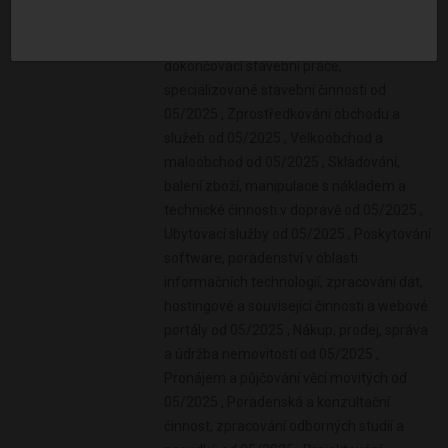
Živnosti:
Nakládání s odpady (vyjma
nebezpečných) od 05/2025 , Přípravné a
dokončovací stavební práce,
specializované stavební činnosti od
05/2025 , Zprostředkování obchodu a
služeb od 05/2025 , Velkoobchod a
maloobchod od 05/2025 , Skladování,
balení zboží, manipulace s nákladem a
technické činnosti v dopravě od 05/2025 ,
Ubytovací služby od 05/2025 , Poskytování
software, poradenství v oblasti
informačních technologií, zpracování dat,
hostingové a související činnosti a webové
portály od 05/2025 , Nákup, prodej, správa
a údržba nemovitostí od 05/2025 ,
Pronájem a půjčování věcí movitých od
05/2025 , Poradenská a konzultační
činnost, zpracování odborných studií a