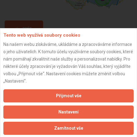
ZPĚT
Tento web využívá soubory cookies
Na našem webu získáváme, ukládáme a zpracováváme informace
Aktualizováno z portálu ARES dne 10.01.2026 10:52:03
o jeho uživatelích. K tomuto účelu využíváme soubory cookies, které
nám pomáhají zkvalitnit naše služby a personalizovat nabídky. Pro
některé účely zpracování je vyžadován Váš souhlas, který vyjádříte
volbou „Přijmout vše“. Nastavení cookies můžete změnit volbou
„Nastavení“.
Důležité informace
Přijmout vše
Naše firmy a řemeslníci
Zpracování a ochrana osobních údajů
Nastavení
Zásady pro používání souborů cookie
Obchodní podmínky (zprostředkování)
Zamítnout vše
Obchodní podmínky (rozpočtování)
Reference