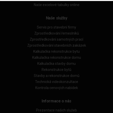
Naše excelové tabulky online
Naše služby
Servis pro stavební firmy
Zprostředkování řemeslníků
Zprostředkování samotných prací
Zprostředkování stavebních zakázek
Kalkulačka rekonstrukce bytu
Kalkulačka rekonstrukce domu
Kalkulačka stavby domu
Rekonstrukce bytů
Stavby a rekonstrukce domů
Technická videokonzultace
Kontrola cenových nabídek
Informace o nás
Prezentace našich služeb