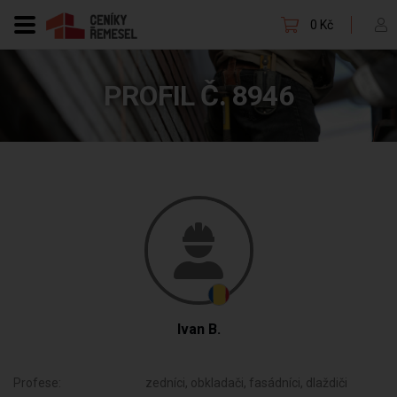
0 Kč
PROFIL Č. 8946
Ivan B.
Profese:
zedníci, obkladači, fasádníci, dlaždiči