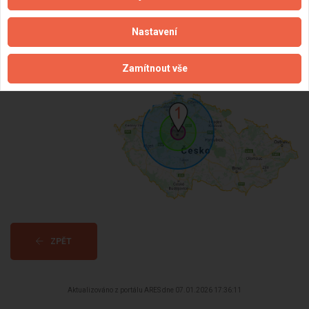
DPH:
Neplátce
Nastavení
Věk:
39 let
Datum registrace:
7.1.2026
Zamítnout vše
Dostupnost:
ZPĚT
Aktualizováno z portálu ARES dne 07.01.2026 17:36:11