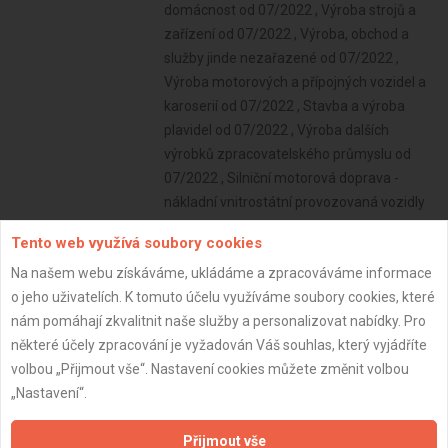
domácnost od 07/2022 , Výroba strojů a
zařízení od 07/2022 , Výroba, obchod a
služby jinde nezařazené od 07/2022 ,
Výroba motorových a přípojných vozidel a
karoserií od 07/2022 , Stavba a výroba
plavidel od 07/2022 , Výroba dalších
výrobků zpracovatelského průmyslu od
07/2022 , Silniční motorová doprava -
nákladní vnitrostátní provozovaná vozidly
nebo jízdními soupravami o největší
Tento web využívá soubory cookies
povolené hmotnosti nepřesahující 3,5 tuny
Na našem webu získáváme, ukládáme a zpracováváme informace
určenými k přepravě zvířat nebo věcí a
o jeho uživatelích. K tomuto účelu využíváme soubory cookies, které
nákladní mezinárodní provozovaná
nám pomáhají zkvalitnit naše služby a personalizovat nabídky. Pro
vozidly nebo jízdními soupravami o
některé účely zpracování je vyžadován Váš souhlas, který vyjádříte
největší povolené hmotnosti nepřesahující
volbou „Přijmout vše“. Nastavení cookies můžete změnit volbou
2,5 tuny určenými k přepravě zvířat nebo
„Nastavení“.
věcí od 07/2022 , Zednictví od 03/2023
Subjekt:
OSVČ
Přijmout vše