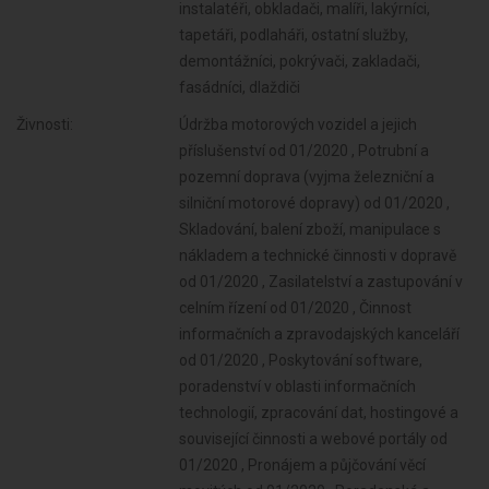
instalatéři, obkladači, malíři, lakýrníci,
tapetáři, podlaháři, ostatní služby,
demontážníci, pokrývači, zakladači,
fasádníci, dlaždiči
Živnosti:
Údržba motorových vozidel a jejich příslušenství od 01/2020 , Potrubní a pozemní doprava (vyjma železniční a silniční motorové dopravy) od 01/2020 , Skladování, balení zboží, manipulace s nákladem a technické činnosti v dopravě od 01/2020 , Zasilatelství a zastupování v celním řízení od 01/2020 , Činnost informačních a zpravodajských kanceláří od 01/2020 , Poskytování software, poradenství v oblasti informačních technologií, zpracování dat, hostingové a související činnosti a webové portály od 01/2020 , Pronájem a půjčování věcí movitých od 01/2020 , Poradenská a konzultační činnost, zpracování odborných studií a posudků od 01/2020 , Projektování pozemkových úprav od 01/2020 , Příprava a vypracování technických návrhů, grafické a kresličské práce od 01/2020 , Projektování elektrických zařízení od 01/2020 , Výzkum a vývoj v oblasti přírodních a technických věd nebo společenských věd od 01/2020 , Testování, měření, analýzy a kontroly od 01/2020 , Reklamní činnost, marketing, mediální zastoupení od 01/2020 , Fotografické služby od 01/2020 , Překladatelská a tlumočnická činnost od 01/2020 , Provozování cestovní agentury a průvodcovská činnost v oblasti cestovního ruchu od 01/2020 , Mimoškolní výchova a vzdělávání, pořádání kurzů, školení, včetně lektorské činnosti od 01/2020 , Provozování kulturních, kulturně-vzdělávacích a zábavních zařízení, pořádání kulturních produkcí, zábav, výstav, veletrhů, přehlídek, prodejních a obdobných akcí od 01/2020 , Provozování tělovýchovných a sportovních zařízení a organizování sportovní činnosti od 01/2020 , Praní pro domácnost, žehlení, opravy a údržba oděvů, bytového textilu a osobního zboží od 01/2020 , Opravy a údržba potřeb pro domácnost, předmětů kulturní povahy, výrobků jemné mechaniky, optických přístrojů a měřidel od 01/2020 , Poskytování služeb osobního charakteru a pro osobní hygienu od 01/2020 , Poskytování služeb pro rodinu a domácnost od 01/2020 , Výroba, obchod a služby jinde nezařazené od 01/2020 , Činnost odborného lesního hospodáře a vyhotovování lesních hospodářských plánů a osnov od 01/2020 , Diagnostická, zkušební a poradenská činnost v ochraně rostlin a ošetřování rostlin, rostlinných produktů, objektů a půdy proti škodlivým organismům přípravky na ochranu rostlin nebo biocidními přípravky od 01/2020 , Nakládání s reprodukčním materiálem lesních dřevin od 01/2020 , Úprava nerostů, dobývání rašeliny a bahna od 01/2020 , Chov zvířat a jejich výcvik (s výjimkou živočišné výroby) od 01/2020 , Výroba koksu, surového dehtu a jiných pevných paliv od 01/2020 , Výroba potravinářských a škrobárenských výrobků od 01/2020 , Výroba chemických látek a chemických směsí nebo předmětů a kosmetických přípravků od 01/2020 , Pěstitelské pálení od 01/2020 , Výroba hnojiv od 01/2020 , Výroba plastových a pryžových výrobků od 01/2020 , Výroba textilií, textilních výrobků, oděvů a oděvních doplňků od 01/2020 , Výroba a zpracování skla od 01/2020 , Výroba a opravy obuvi, brašnářského a sedlářského zboží od 01/2020 , Výroba stavebních hmot, porcelánových, keramických a sádrových výrobků od 01/2020 , Zpracování dřeva, výroba dřevěných, korkových, proutěných a slaměných výrobků od 01/2020 , Výroba brusiv a ostatních minerálních nekovových výrobků od 01/2020 , Výroba vlákniny, papíru a lepenky a zboží z těchto materiálů od 01/2020 , Broušení technického a šperkového kamene od 01/2020 , Vydavatelské činnosti, polygrafická výroba, knihařské a kopírovací práce od 01/2020 , Výroba a hutní zpracování železa, drahých a neželezných kovů a jejich slitin od 01/2020 , Výroba, rozmnožování, distribuce, prodej, pronájem zvukových a zvukově-obrazových záznamů a výroba nenahraných nosičů údajů a záznamů od 01/2020 , Výroba kovových konstrukcí a kovodělných výrobků od 01/2020 , Umělecko-řemeslné zpracování kovů od 01/2020 , Povrchové úpravy a svařování kovů a dalších materiálů od 01/2020 , Výroba elektronických součástek, elektrických zařízení a výroba a opravy elektrických strojů, přístrojů a elektronických zařízení pracujících na malém napětí od 01/2020