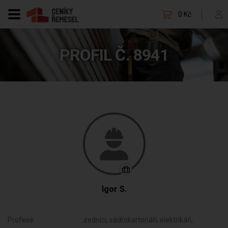
0 Kč
PROFIL Č. 8941
Igor S.
Profese:
zedníci, sádrokartonáři, elektrikáři,