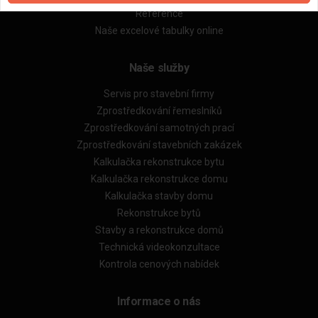
Reference
Naše excelové tabulky online
Naše služby
Servis pro stavební firmy
Zprostředkování řemeslníků
Zprostředkování samotných prací
Zprostředkování stavebních zakázek
Kalkulačka rekonstrukce bytu
Kalkulačka rekonstrukce domu
Kalkulačka stavby domu
Rekonstrukce bytů
Stavby a rekonstrukce domů
Technická videokonzultace
Kontrola cenových nabídek
Informace o nás