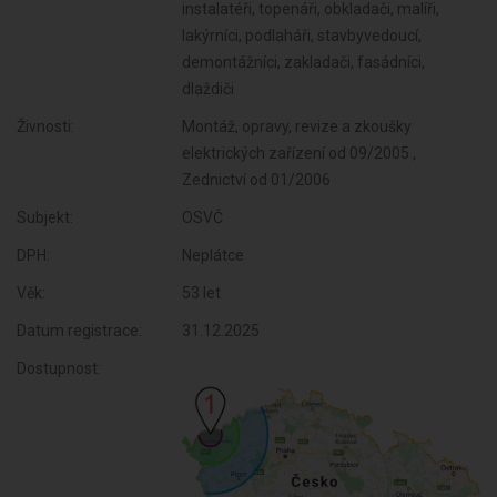
instalatéři, topenáři, obkladači, malíři,
lakýrníci, podlaháři, stavbyvedoucí,
demontážníci, zakladači, fasádníci,
dlaždiči
Živnosti:
Montáž, opravy, revize a zkoušky
elektrických zařízení od 09/2005 ,
Zednictví od 01/2006
Subjekt:
OSVČ
DPH:
Neplátce
Věk:
53 let
Datum registrace:
31.12.2025
Dostupnost: