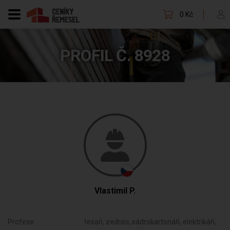
0 Kč
PROFIL Č. 8928
Vlastimil P.
Profese:
tesaři, zedníci, sádrokartonáři, elektrikáři,