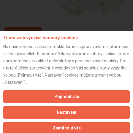
ZPĚT
Tento web využívá soubory cookies
Na našem webu získáváme, ukládáme a zpracováváme informace
o jeho uživatelích. K tomuto účelu využíváme soubory cookies, které
Aktualizováno z portálu ARES dne 31.12.2025 18:51:33
nám pomáhají zkvalitnit naše služby a personalizovat nabídky. Pro
některé účely zpracování je vyžadován Váš souhlas, který vyjádříte
volbou „Přijmout vše“. Nastavení cookies můžete změnit volbou
„Nastavení“.
Důležité informace
Přijmout vše
Naše firmy a řemeslníci
Zpracování a ochrana osobních údajů
Nastavení
Zásady pro používání souborů cookie
Obchodní podmínky (zprostředkování)
Zamítnout vše
Obchodní podmínky (rozpočtování)