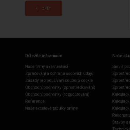
ZPĚT
Důležité informace
Naše slu
Naše firmy a řemeslníci
Servis pr
Zpracování a ochrana osobních údajů
Zprostře
Zásady pro používání souborů cookie
Zprostře
Obchodní podmínky (zprostředkování)
Zprostře
Obchodní podmínky (rozpočtování)
Kalkulačk
Reference
Kalkulač
Naše excelové tabulky online
Kalkulač
Rekonstr
Stavby a
Technick