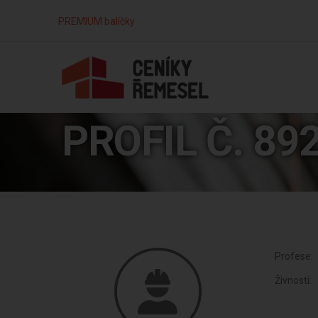
PREMIUM balíčky
PROFIL Č. 89
Profese:
Živnosti: