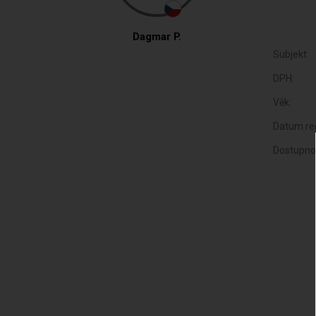
Dagmar P.
Subjekt:
DPH:
Věk:
Datum reg
Dostupno