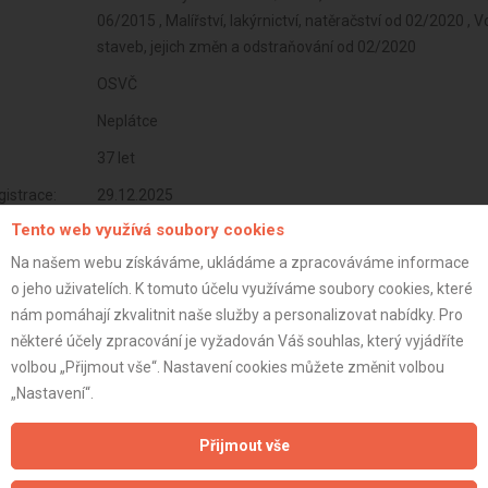
06/2015 , Malířství, lakýrnictví, natěračství od 02/2020 , 
staveb, jejich změn a odstraňování od 02/2020
OSVČ
Neplátce
37 let
istrace:
29.12.2025
Tento web využívá soubory cookies
st:
Na našem webu získáváme, ukládáme a zpracováváme informace
o jeho uživatelích. K tomuto účelu využíváme soubory cookies, které
nám pomáhají zkvalitnit naše služby a personalizovat nabídky. Pro
některé účely zpracování je vyžadován Váš souhlas, který vyjádříte
volbou „Přijmout vše“. Nastavení cookies můžete změnit volbou
„Nastavení“.
Přijmout vše