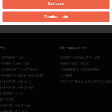
Nastavení
Aktualizováno z portálu ARES dne 29.12.2025 17:08:02
Zamítnout vše
žby
Informace o nás
o stavební firmy
Prezentace našich služeb
dkování řemeslníků
Ceník našich služeb
dkování samotných prací
O projektu a o zakladateli
dkování stavebních zakázek
Kontakt
a rekonstrukce bytu
Možnosti bližší obchodní spolupr
ka rekonstrukce domu
ka stavby domu
ukce bytů
 rekonstrukce domů
á videokonzultace