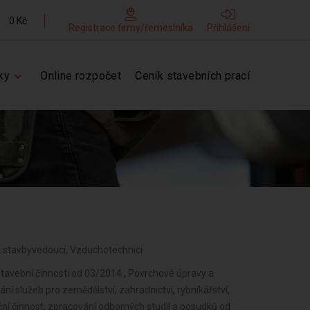
0 Kč
Registrace firmy/řemeslníka
Přihlášení
ky
Online rozpočet
Ceník stavebních prací
žby, stavbyvedoucí, Vzduchotechnici
stavební činnosti od 03/2014 , Povrchové úpravy a
ní služeb pro zemědělství, zahradnictví, rybníkářství,
ční činnost, zpracování odborných studií a posudků od