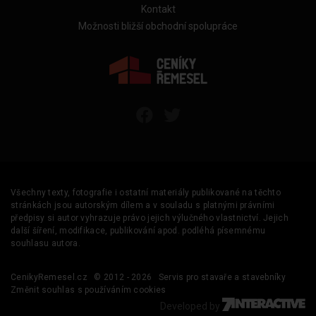
Kontakt
Možnosti bližší obchodní spolupráce
Všechny texty, fotografie i ostatní materiály publikované na těchto
stránkách jsou autorským dílem a v souladu s platnými právními
předpisy si autor vyhrazuje právo jejich výlučného vlastnictví. Jejich
další šíření, modifikace, publikování apod. podléhá písemnému
souhlasu autora.
CenikyRemesel.cz
© 2012 - 2026
Servis pro stavaře a stavebníky
Změnit souhlas s používáním cookies
Developed by