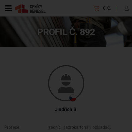
0 Kč
PROFIL Č. 892
Jindřich S.
Profese:
zedníci, sádrokartonáři, obkladači,