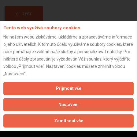
ZPĚT
Tento web využívá soubory cookies
Aktualizováno z portálu ARES dne 30.12.2023 19:30:11
Na našem webu získáváme, ukládáme a zpracováváme informace
o jeho uživatelích. K tomuto účelu využíváme soubory cookies, které
nám pomáhají zkvalitnit naše služby a personalizovat nabídky. Pro
některé účely zpracování je vyžadován Váš souhlas, který vyjádříte
volbou „Přijmout vše“. Nastavení cookies můžete změnit volbou
Důležité informace
„Nastavení“.
Naše firmy a řemeslníci
Přijmout vše
Zpracování a ochrana osobních údajů
Zásady pro používání souborů cookie
Nastavení
Obchodní podmínky (zprostředkování)
Obchodní podmínky (rozpočtování)
Zamítnout vše
Reference
Naše excelové tabulky online