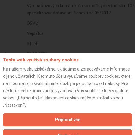
Výroba kovových konstrukcí a kovodělných výrobků od 05/
specializované stavební činnosti od 05/2017
OSVČ
Neplátce
31 let
istrace:
23.12.2025
Tento web využívá soubory cookies
st:
Na našem webu získáváme, ukládáme a zpracováváme informace
o jeho uživatelích. K tomuto účelu využíváme soubory cookies, které
nám pomáhají zkvalitnit naše služby a personalizovat nabídky. Pro
některé účely zpracování je vyžadován Váš souhlas, který vyjádříte
volbou „Přijmout vše“. Nastavení cookies můžete změnit volbou
„Nastavení“.
Přijmout vše