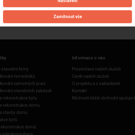
Nastavení
Aktualizováno z portálu ARES dne 23.12.2025 11:47:51
Zamítnout vše
žby
Informace o nás
o stavební firmy
Prezentace našich služeb
dkování řemeslníků
Ceník našich služeb
dkování samotných prací
O projektu a o zakladateli
dkování stavebních zakázek
Kontakt
a rekonstrukce bytu
Možnosti bližší obchodní spolupr
ka rekonstrukce domu
ka stavby domu
ukce bytů
 rekonstrukce domů
á videokonzultace