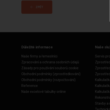
ZPĚT
Důležité informace
Naše slu
Naše firmy a řemeslníci
Servis pr
Zpracování a ochrana osobních údajů
Zprostře
Zásady pro používání souborů cookie
Zprostře
Obchodní podmínky (zprostředkování)
Zprostře
Obchodní podmínky (rozpočtování)
Kalkulačk
Reference
Kalkulač
Naše excelové tabulky online
Kalkulač
Rekonstr
Stavby a
Technick