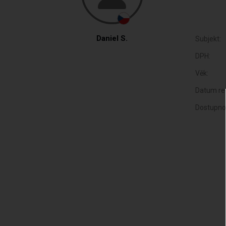
Daniel S.
Subjekt:
DPH:
Věk:
Datum reg
Dostupno