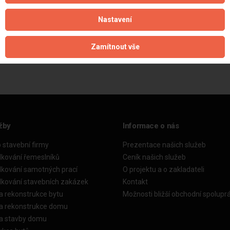
Nastavení
Aktualizováno z portálu ARES dne 27.02.2025 17:55:59
Zamítnout vše
žby
Informace o nás
o stavební firmy
Prezentace našich služeb
dkování řemeslníků
Ceník našich služeb
dkování samotných prací
O projektu a o zakladateli
dkování stavebních zakázek
Kontakt
a rekonstrukce bytu
Možnosti bližší obchodní spolupr
ka rekonstrukce domu
ka stavby domu