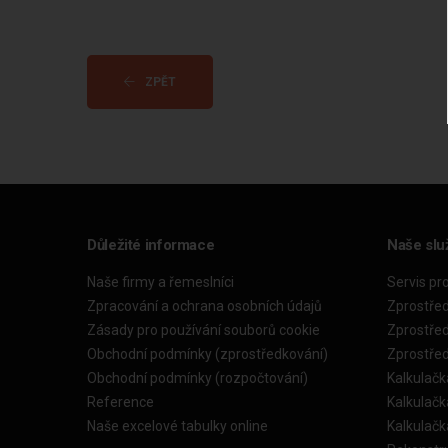
ZPĚT
Důležité informace
Naše slu
Naše firmy a řemeslníci
Servis pr
Zpracování a ochrana osobních údajů
Zprostře
Zásady pro používání souborů cookie
Zprostře
Obchodní podmínky (zprostředkování)
Zprostře
Obchodní podmínky (rozpočtování)
Kalkulačk
Reference
Kalkulač
Naše excelové tabulky online
Kalkulač