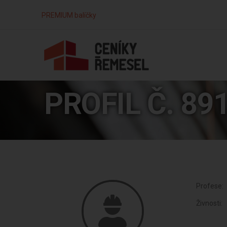
PREMIUM balíčky
PROFIL Č. 89
Profese:
Živnosti: