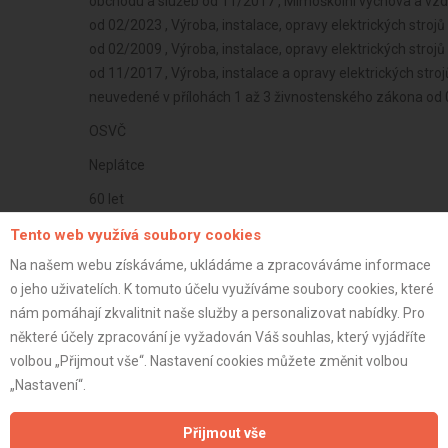
obchodu a služeb od 11/2017 , Mimoškolní výchova a vzděl
od 02/2023 , Výroba, instalace, opravy elektrických strojů
od 02/2009 , Výroba, instalace, opravy elektrických strojů
od 11/2017 , Výroba, instalace a opravy elektrických stroj
neuvedené v přílohách 1 až 3 živnostenského zákona od
OSVČ
Neplátce
60 let
istrace:
27.2.2025
Tento web využívá soubory cookies
Na našem webu získáváme, ukládáme a zpracováváme informace
st:
o jeho uživatelích. K tomuto účelu využíváme soubory cookies, které
nám pomáhají zkvalitnit naše služby a personalizovat nabídky. Pro
některé účely zpracování je vyžadován Váš souhlas, který vyjádříte
volbou „Přijmout vše“. Nastavení cookies můžete změnit volbou
„Nastavení“.
Přijmout vše