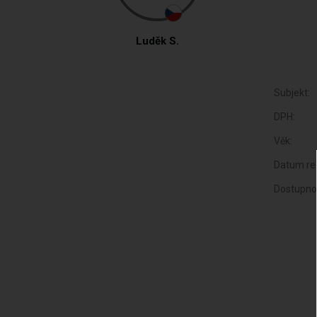
Luděk S.
Subjekt:
DPH:
Věk:
Datum reg
Dostupno