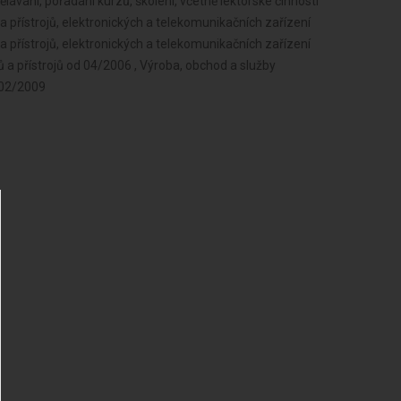
ávání, pořádání kurzů, školení, včetně lektorské činnosti
 a přístrojů, elektronických a telekomunikačních zařízení
 a přístrojů, elektronických a telekomunikačních zařízení
ů a přístrojů od 04/2006 , Výroba, obchod a služby
 02/2009