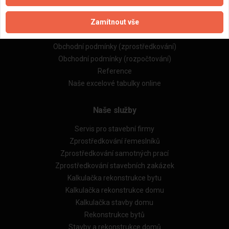
Naše firmy a řemeslníci
Zamítnout vše
Zpracování a ochrana osobních údajů
Zásady pro používání souborů cookie
Obchodní podmínky (zprostředkování)
Obchodní podmínky (rozpočtování)
Reference
Naše excelové tabulky online
Naše služby
Servis pro stavební firmy
Zprostředkování řemeslníků
Zprostředkování samotných prací
Zprostředkování stavebních zakázek
Kalkulačka rekonstrukce bytu
Kalkulačka rekonstrukce domu
Kalkulačka stavby domu
Rekonstrukce bytů
Stavby a rekonstrukce domů