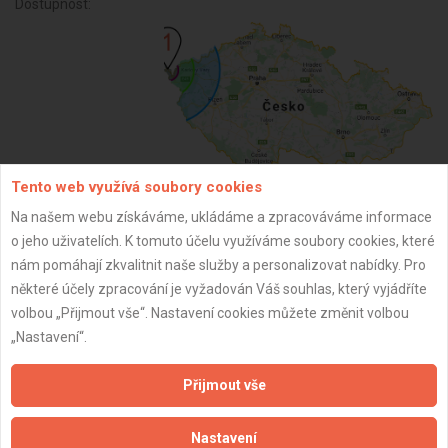
Dostupnost:
Tento web využívá soubory cookies
Na našem webu získáváme, ukládáme a zpracováváme informace
ZPĚT
o jeho uživatelích. K tomuto účelu využíváme soubory cookies, které
nám pomáhají zkvalitnit naše služby a personalizovat nabídky. Pro
některé účely zpracování je vyžadován Váš souhlas, který vyjádříte
Aktualizováno z portálu ARES dne 16.12.2025 07:03:36
volbou „Přijmout vše“. Nastavení cookies můžete změnit volbou
„Nastavení“.
Přijmout vše
Důležité informace
Nastavení