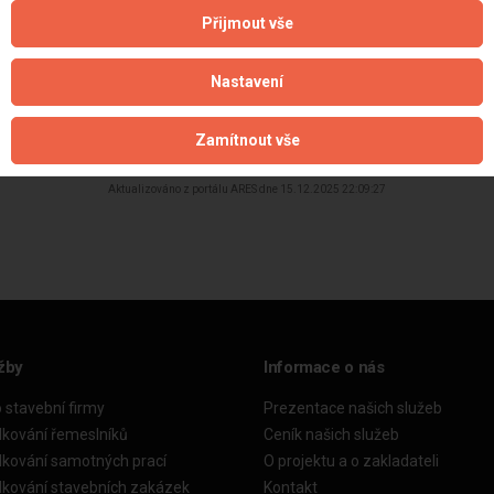
Přijmout vše
Nastavení
Zamítnout vše
Aktualizováno z portálu ARES dne 15.12.2025 22:09:27
žby
Informace o nás
o stavební firmy
Prezentace našich služeb
dkování řemeslníků
Ceník našich služeb
dkování samotných prací
O projektu a o zakladateli
dkování stavebních zakázek
Kontakt