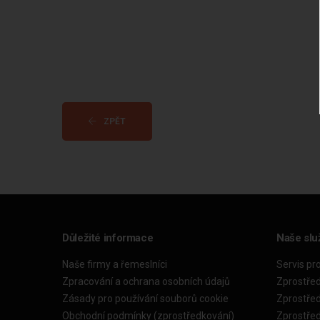
ZPĚT
Důležité informace
Naše slu
Naše firmy a řemeslníci
Servis pr
Zpracování a ochrana osobních údajů
Zprostře
Zásady pro používání souborů cookie
Zprostře
Obchodní podmínky (zprostředkování)
Zprostře