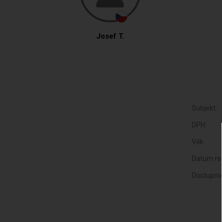
Josef T.
Subjekt:
DPH:
Věk:
Datum reg
Dostupno