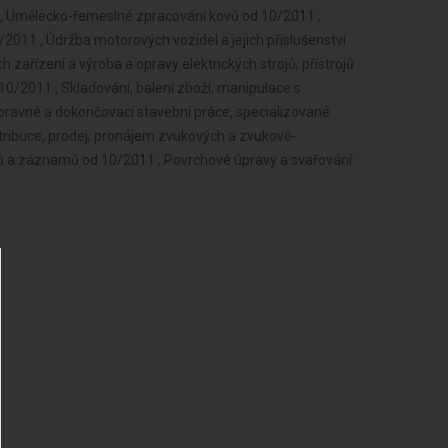
 , Umělecko-řemeslné zpracování kovů od 10/2011 ,
011 , Údržba motorových vozidel a jejich příslušenství
 zařízení a výroba a opravy elektrických strojů, přístrojů
10/2011 , Skladování, balení zboží, manipulace s
ípravné a dokončovací stavební práce, specializované
stribuce, prodej, pronájem zvukových a zvukově-
 a záznamů od 10/2011 , Povrchové úpravy a svařování