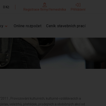
0 Kč
Registrace firmy/řemeslníka
Přihlášení
ky
Online rozpočet
Ceník stavebních prací
011 , Provozování kulturních, kulturně-vzdělávacích a
ýstav, veletrhů, přehlídek, prodejních a obdobných akcí od