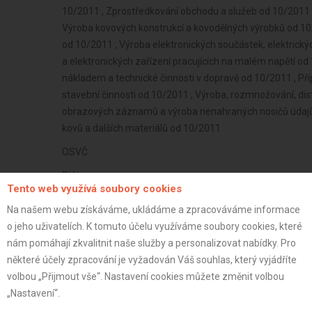
10/2011 , Zprostředkování obchodu a služeb od 10/2011
Výroba kovových konstrukcí a kovodělných výrobků od 10/2
od 10/2011 , Výroba elektronických součástek, elektrických
a elektronických zařízení pracujících na malém napětí od 
nákladem a technické činnosti v dopravě od 10/2011 , Př
stavební činnosti od 10/2011 , Výroba, rozmnožování, di
obrazových záznamů a výroba nenahraných nosičů údajů
kovů a dalších materiálů od 10/2011
OSVČ
Plátce
Tento web využívá soubory cookies
39 let
Na našem webu získáváme, ukládáme a zpracováváme informace
istrace:
15.12.2025
o jeho uživatelích. K tomuto účelu využíváme soubory cookies, které
nám pomáhají zkvalitnit naše služby a personalizovat nabídky. Pro
st:
některé účely zpracování je vyžadován Váš souhlas, který vyjádříte
volbou „Přijmout vše“. Nastavení cookies můžete změnit volbou
„Nastavení“.