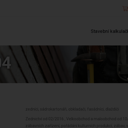
Stavební kalkulač
04
zedníci, sádrokartonáři, obkladači, fasádníci, dlaždiči
Zednictví od 02/2016 , Velkoobchod a maloobchod od 10/2
zábavních zařízení, pořádání kulturních produkcí, zábav, v