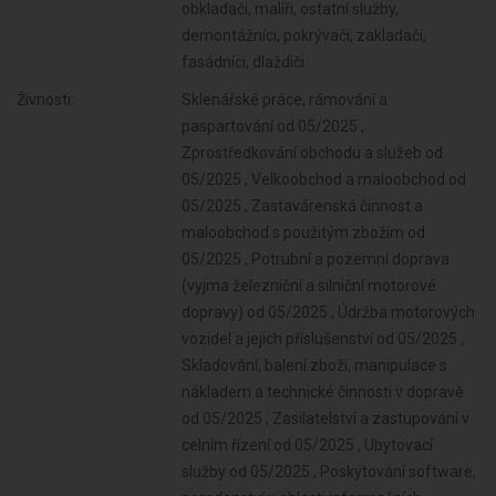
obkladači, malíři, ostatní služby,
demontážníci, pokrývači, zakladači,
fasádníci, dlaždiči
Živnosti:
Sklenářské práce, rámování a paspartování od 05/2025 , Zprostředkování obchodu a služeb od 05/2025 , Velkoobchod a maloobchod od 05/2025 , Zastavárenská činnost a maloobchod s použitým zbožím od 05/2025 , Potrubní a pozemní doprava (vyjma železniční a silniční motorové dopravy) od 05/2025 , Údržba motorových vozidel a jejich příslušenství od 05/2025 , Skladování, balení zboží, manipulace s nákladem a technické činnosti v dopravě od 05/2025 , Zasilatelství a zastupování v celním řízení od 05/2025 , Ubytovací služby od 05/2025 , Poskytování software, poradenství v oblasti informačních technologií, zpracování dat, hostingové a související činnosti a webové portály od 05/2025 , Činnost informačních a zpravodajských kanceláří od 05/2025 , Nákup, prodej, správa a údržba nemovitostí od 05/2025 , Pronájem a půjčování věcí movitých od 05/2025 , Poradenská a konzultační činnost, zpracování odborných studií a posudků od 05/2025 , Příprava a vypracování technických návrhů, grafické a kresličské práce od 05/2025 , Projektování pozemkových úprav od 05/2025 , Projektování elektrických zařízení od 05/2025 , Výzkum a vývoj v oblasti přírodních a technických věd nebo společenských věd od 05/2025 , Testování, měření, analýzy a kontroly od 05/2025 , Reklamní činnost, marketing, mediální zastoupení od 05/2025 , Návrhářská, designérská, aranžérská činnost a modeling od 05/2025 , Fotografické služby od 05/2025 , Překladatelská a tlumočnická činnost od 05/2025 , Služby v oblasti administrativní správy a služby organizačně hospodářské povahy od 05/2025 , Mimoškolní výchova a vzdělávání, pořádání kurzů, školení, včetně lektorské činnosti od 05/2025 , Provozování cestovní agentury a průvodcovská činnost v oblasti cestovního ruchu od 05/2025 , Provozování tělovýchovných a sportovních zařízení a organizování sportovní činnosti od 05/2025 , Provozování kulturních, kulturně-vzdělávacích a zábavních zařízení, pořádání kulturních produkcí, zábav, výstav, veletrhů, přehlídek, prodejních a obdobných akcí od 05/2025 , Praní pro domácnost, žehlení, opravy a údržba oděvů, bytového textilu a osobního zboží od 05/2025 , Poskytování technických služeb od 05/2025 , Opravy a údržba potřeb pro domácnost, předmětů kulturní povahy, výrobků jemné mechaniky, optických přístrojů a měřidel od 05/2025 , Poskytování služeb osobního charakteru a pro osobní hygienu od 05/2025 , Poskytování služeb pro rodinu a domácnost od 05/2025 , Poskytování služeb pro právnické osoby a svěřenské fondy od 05/2025 , Výroba, obchod a služby jinde nezařazené od 05/2025 , Poskytování služeb pro zemědělství, zahradnictví, rybníkářství, lesnictví a myslivost od 05/2025 , Činnost odborného lesního hospodáře a vyhotovování lesních hospodářských plánů a osnov od 05/2025 , Diagnostická, zkušební a poradenská činnost v ochraně rostlin a ošetřování rostlin, rostlinných produktů, objektů a půdy proti škodlivým organismům přípravky na ochranu rostlin nebo biocidními přípravky od 05/2025 , Nakládání s reprodukčním materiálem lesních dřevin od 05/2025 , Chov zvířat a jejich výcvik (s výjimkou živočišné výroby) od 05/2025 , Úprava nerostů, dobývání rašeliny a bahna od 05/2025 , Výroba potravinářských a škrobárenských výrobků od 05/2025 , Pěstitelské pálení od 05/2025 , Výroba krmiv, krmných směsí, doplňkových látek a premixů od 05/2025 , Výroba a opravy obuvi, brašnářského a sedlářského zboží od 05/2025 , Výroba textilií, textilních výrobků, oděvů a oděvních doplňků od 05/2025 , Výroba stavebních hmot, porcelánových, keramických a sádrových výrobků od 05/2025 , Zpracování dřeva, výroba dřevěných, korkových, proutěných a slaměných výrobků od 05/2025 , Výroba brusiv a ostatních minerálních nekovových výrobků od 05/2025 , Výroba vlákniny, papíru a lepenky a zboží z těchto materiálů od 05/2025 , Broušení technického a šperkového kamene od 05/2025 , Vydavatelské činnosti, polygrafická výroba, knihařské a kopírovací práce od 05/2025 ,