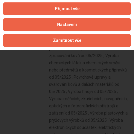
Přijmout vše
Nastavení
Zamítnout vše