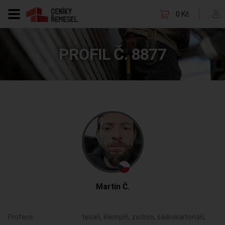
0 Kč
PROFIL Č. 8877
Martin Č.
Profese:
tesaři, klempíři, zedníci, sádrokartonáři,