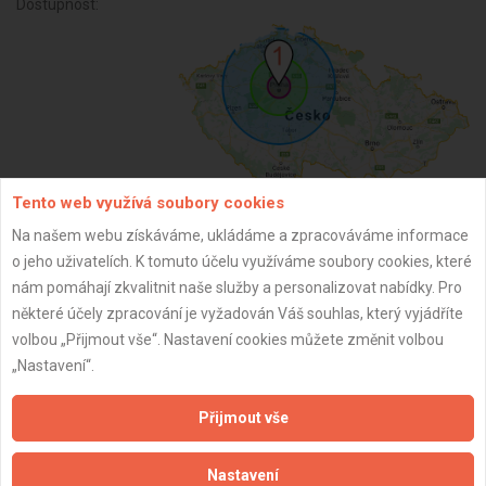
Dostupnost:
Tento web využívá soubory cookies
Na našem webu získáváme, ukládáme a zpracováváme informace
ZPĚT
o jeho uživatelích. K tomuto účelu využíváme soubory cookies, které
nám pomáhají zkvalitnit naše služby a personalizovat nabídky. Pro
některé účely zpracování je vyžadován Váš souhlas, který vyjádříte
Aktualizováno z portálu ARES dne 25.11.2025 11:48:10
volbou „Přijmout vše“. Nastavení cookies můžete změnit volbou
„Nastavení“.
Přijmout vše
Důležité informace
Nastavení