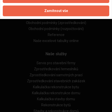
Naše firmy a řemeslníci
Zamítnout vše
Zpracování a ochrana osobních údajů
Zásady pro používání souborů cookie
Obchodní podmínky (zprostředkování)
Obchodní podmínky (rozpočtování)
Reference
Naše excelové tabulky online
Naše služby
Servis pro stavební firmy
Zprostředkování řemeslníků
Zprostředkování samotných prací
Zprostředkování stavebních zakázek
Kalkulačka rekonstrukce bytu
Kalkulačka rekonstrukce domu
Kalkulačka stavby domu
Rekonstrukce bytů
Stavby a rekonstrukce domů