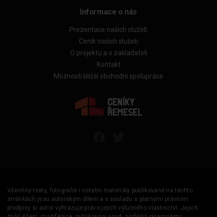
Informace o nás
Prezentace našich služeb
Ceník našich služeb
O projektu a o zakladateli
Kontakt
Možnosti bližší obchodní spolupráce
Všechny texty, fotografie i ostatní materiály publikované na těchto
stránkách jsou autorským dílem a v souladu s platnými právními
předpisy si autor vyhrazuje právo jejich výlučného vlastnictví. Jejich
další šíření, modifikace, publikování apod. podléhá písemnému