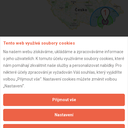
Tento web využívá soubory cookies
ZPĚT
Na našem webu získáváme, ukládáme a zpracováváme informace
o jeho uživatelích. K tomuto účelu využíváme soubory cookies, které
nám pomáhají zkvalitnit naše služby a personalizovat nabídky. Pro
Aktualizováno z portálu ARES dne 24.11.2025 18:33:50
některé účely zpracování je vyžadován Váš souhlas, který vyjádříte
volbou „Přijmout vše“. Nastavení cookies můžete změnit volbou
„Nastavení“.
Přijmout vše
Důležité informace
Naše firmy a řemeslníci
Nastavení
Zpracování a ochrana osobních údajů
Zásady pro používání souborů cookie