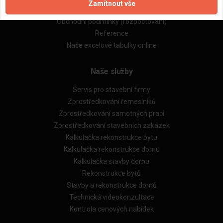
Zamítnout vše
Obchodní podmínky (zprostředkování)
Obchodní podmínky (rozpočtování)
Reference
Naše excelové tabulky online
Naše služby
Servis pro stavební firmy
Zprostředkování řemeslníků
Zprostředkování samotných prací
Zprostředkování stavebních zakázek
Kalkulačka rekonstrukce bytu
Kalkulačka rekonstrukce domu
Kalkulačka stavby domu
Rekonstrukce bytů
Stavby a rekonstrukce domů
Technická videokonzultace
Kontrola cenových nabídek