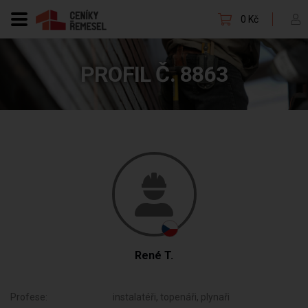
0 Kč
PROFIL Č. 8863
René T.
Profese:
instalatéři, topenáři, plynaři