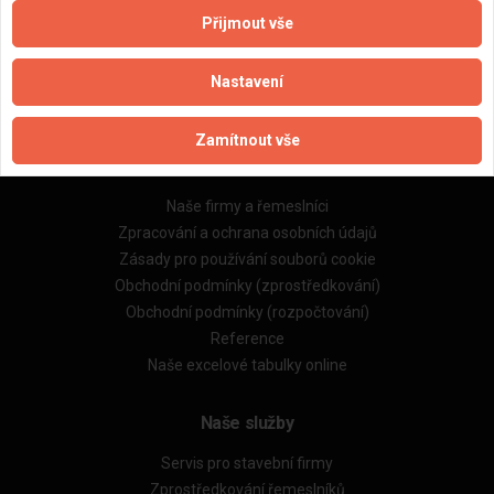
Přijmout vše
Aktualizováno z portálu ARES dne 24.11.2025 09:51:28
Nastavení
Zamítnout vše
Důležité informace
Naše firmy a řemeslníci
Zpracování a ochrana osobních údajů
Zásady pro používání souborů cookie
Obchodní podmínky (zprostředkování)
Obchodní podmínky (rozpočtování)
Reference
Naše excelové tabulky online
Naše služby
Servis pro stavební firmy
Zprostředkování řemeslníků