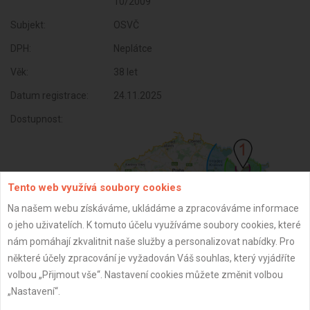
10/2009
Subjekt:
OSVČ
DPH:
Neplátce
Věk:
38 let
Datum registrace:
24.11.2025
Dostupnost:
Tento web využívá soubory cookies
Na našem webu získáváme, ukládáme a zpracováváme informace
o jeho uživatelích. K tomuto účelu využíváme soubory cookies, které
nám pomáhají zkvalitnit naše služby a personalizovat nabídky. Pro
některé účely zpracování je vyžadován Váš souhlas, který vyjádříte
volbou „Přijmout vše“. Nastavení cookies můžete změnit volbou
ZPĚT
„Nastavení“.