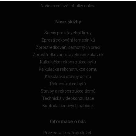
Naše excelové tabulky online
Naše služby
Servis pro stavební firmy
Zprostředkování řemeslníků
Zprostředkování samotných prací
Zprostředkování stavebních zakázek
Kalkulačka rekonstrukce bytu
Kalkulačka rekonstrukce domu
Kalkulačka stavby domu
Rekonstrukce bytů
Stavby a rekonstrukce domů
Technická videokonzultace
Kontrola cenových nabídek
Informace o nás
Prezentace našich služeb