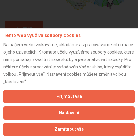
ZPĚT
Tento web využívá soubory cookies
Na našem webu získáváme, ukládáme a zpracováváme informace
Aktualizováno z portálu ARES dne 20.11.2025 17:53:11
o jeho uživatelích. K tomuto účelu využíváme soubory cookies, které
nám pomáhají zkvalitnit naše služby a personalizovat nabídky. Pro
některé účely zpracování je vyžadován Váš souhlas, který vyjádříte
volbou „Přijmout vše“. Nastavení cookies můžete změnit volbou
„Nastavení“.
Důležité informace
Přijmout vše
Naše firmy a řemeslníci
Zpracování a ochrana osobních údajů
Nastavení
Zásady pro používání souborů cookie
Obchodní podmínky (zprostředkování)
Zamítnout vše
Obchodní podmínky (rozpočtování)
Reference