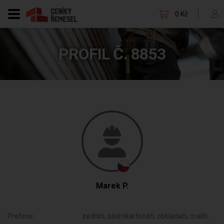
0 Kč
PROFIL Č. 8853
Marek P.
Profese:
zedníci, sádrokartonáři, obkladači, malíři,