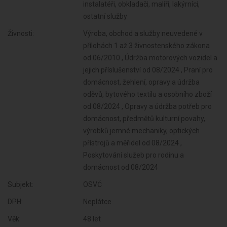
instalatéři, obkladači, malíři, lakýrníci,
ostatní služby
Živnosti:
Výroba, obchod a služby neuvedené v
přílohách 1 až 3 živnostenského zákona
od 06/2010 , Údržba motorových vozidel a
jejich příslušenství od 08/2024 , Praní pro
domácnost, žehlení, opravy a údržba
oděvů, bytového textilu a osobního zboží
od 08/2024 , Opravy a údržba potřeb pro
domácnost, předmětů kulturní povahy,
výrobků jemné mechaniky, optických
přístrojů a měřidel od 08/2024 ,
Poskytování služeb pro rodinu a
domácnost od 08/2024
Subjekt:
OSVČ
DPH:
Neplátce
Věk:
48 let