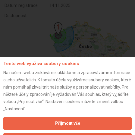
Datum registrace:
14.11.2025
Dostupnost:
Tento web využívá soubory cookies
Na našem webu získáváme, ukládáme a zpracováváme informace
o jeho uživatelích. K tomuto účelu využíváme soubory cookies, které
ZPĚT
nám pomáhají zkvalitnit naše služby a personalizovat nabídky. Pro
některé účely zpracování je vyžadován Váš souhlas, který vyjádříte
volbou „Přijmout vše“. Nastavení cookies můžete změnit volbou
Aktualizováno z portálu ARES dne 14.11.2025 14:56:08
„Nastavení“.
Přijmout vše