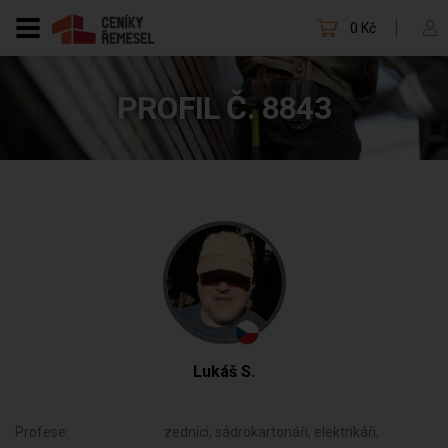
0 Kč
PROFIL Č. 8843
Lukáš S.
Profese:
zedníci, sádrokartonáři, elektrikáři,