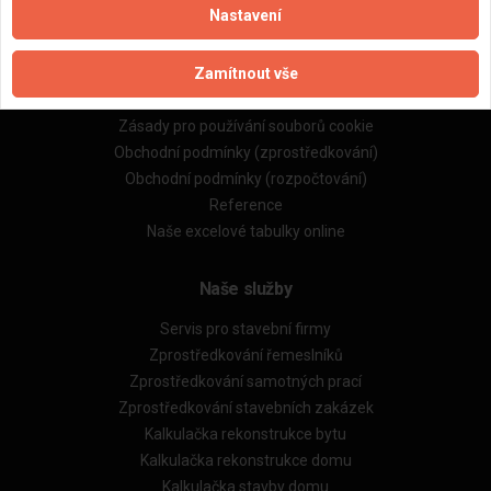
Nastavení
Důležité informace
Zamítnout vše
Naše firmy a řemeslníci
Zpracování a ochrana osobních údajů
Zásady pro používání souborů cookie
Obchodní podmínky (zprostředkování)
Obchodní podmínky (rozpočtování)
Reference
Naše excelové tabulky online
Naše služby
Servis pro stavební firmy
Zprostředkování řemeslníků
Zprostředkování samotných prací
Zprostředkování stavebních zakázek
Kalkulačka rekonstrukce bytu
Kalkulačka rekonstrukce domu
Kalkulačka stavby domu