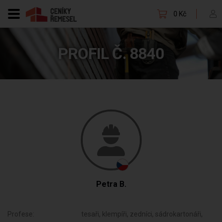
0 Kč
PROFIL Č. 8840
Petra B.
Profese:
tesaři, klempíři, zedníci, sádrokartonáři,