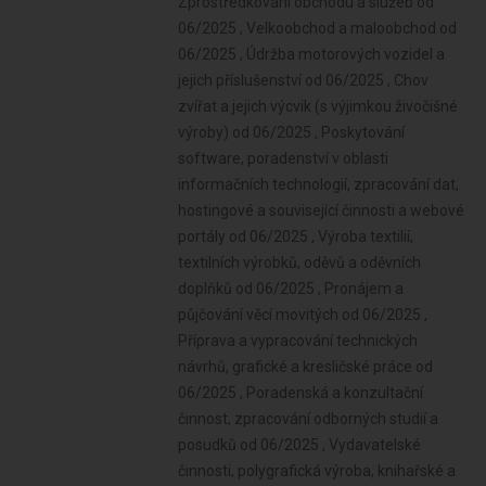
Zprostředkování obchodu a služeb od
06/2025 , Velkoobchod a maloobchod od
06/2025 , Údržba motorových vozidel a
jejich příslušenství od 06/2025 , Chov
zvířat a jejich výcvik (s výjimkou živočišné
výroby) od 06/2025 , Poskytování
software, poradenství v oblasti
informačních technologií, zpracování dat,
hostingové a související činnosti a webové
portály od 06/2025 , Výroba textilií,
textilních výrobků, oděvů a oděvních
doplňků od 06/2025 , Pronájem a
půjčování věcí movitých od 06/2025 ,
Příprava a vypracování technických
návrhů, grafické a kresličské práce od
06/2025 , Poradenská a konzultační
činnost, zpracování odborných studií a
posudků od 06/2025 , Vydavatelské
činnosti, polygrafická výroba, knihařské a