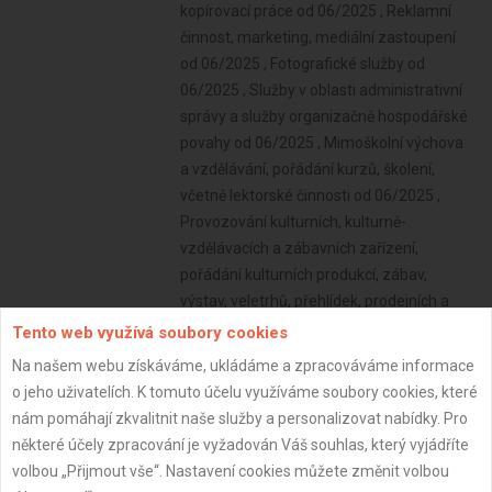
kopírovací práce od 06/2025 , Reklamní
činnost, marketing, mediální zastoupení
od 06/2025 , Fotografické služby od
06/2025 , Služby v oblasti administrativní
správy a služby organizačně hospodářské
povahy od 06/2025 , Mimoškolní výchova
a vzdělávání, pořádání kurzů, školení,
včetně lektorské činnosti od 06/2025 ,
Provozování kulturních, kulturně-
vzdělávacích a zábavních zařízení,
pořádání kulturních produkcí, zábav,
výstav, veletrhů, přehlídek, prodejních a
obdobných akcí od 06/2025 , Poskytování
Tento web využívá soubory cookies
technických služeb od 06/2025 , Opravy a
Na našem webu získáváme, ukládáme a zpracováváme informace
údržba potřeb pro domácnost, předmětů
o jeho uživatelích. K tomuto účelu využíváme soubory cookies, které
kulturní povahy, výrobků jemné mechaniky,
nám pomáhají zkvalitnit naše služby a personalizovat nabídky. Pro
optických přístrojů a měřidel od 06/2025 ,
některé účely zpracování je vyžadován Váš souhlas, který vyjádříte
Výroba, rozmnožování, distribuce, prodej,
volbou „Přijmout vše“. Nastavení cookies můžete změnit volbou
pronájem zvukových a zvukově-