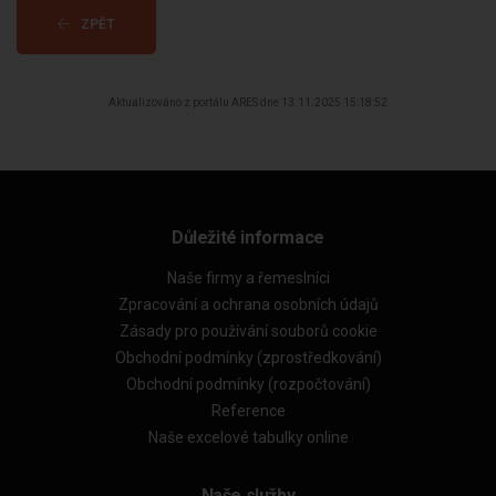
ZPĚT
Aktualizováno z portálu ARES dne 13.11.2025 15:18:52
Důležité informace
Naše firmy a řemeslníci
Zpracování a ochrana osobních údajů
Zásady pro používání souborů cookie
Obchodní podmínky (zprostředkování)
Obchodní podmínky (rozpočtování)
Reference
Naše excelové tabulky online
Naše služby