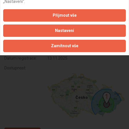
„Nastavení“.
obrazových záznamů a výroba
nenahraných nosičů údajů a záznamů od
Přijmout vše
06/2025
Subjekt:
OSVČ
Nastavení
DPH:
Neplátce
Zamítnout vše
Věk:
37 let
Datum registrace:
13.11.2025
Dostupnost: