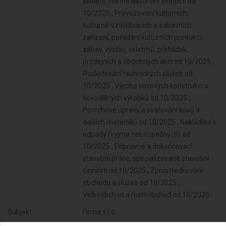
školení, včetně lektorské činnosti od
10/2025 , Provozování kulturních,
kulturně-vzdělávacích a zábavních
zařízení, pořádání kulturních produkcí,
zábav, výstav, veletrhů, přehlídek,
prodejních a obdobných akcí od 10/2025 ,
Poskytování technických služeb od
10/2025 , Výroba kovových konstrukcí a
kovodělných výrobků od 10/2025 ,
Povrchové úpravy a svařování kovů a
dalších materiálů od 10/2025 , Nakládání s
odpady (vyjma nebezpečných) od
10/2025 , Přípravné a dokončovací
stavební práce, specializované stavební
činnosti od 10/2025 , Zprostředkování
obchodu a služeb od 10/2025 ,
Velkoobchod a maloobchod od 10/2025
Subjekt:
Firma s.r.o.