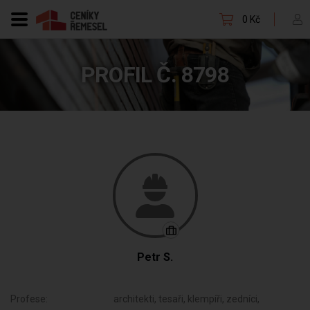
0 Kč
PROFIL Č. 8798
Petr S.
Profese:
architekti, tesaři, klempíři, zedníci,