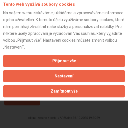
DPH:
Neplátce
Tento web využívá soubory cookies
Věk:
28 let
Na našem webu získáváme, ukládáme a zpracováváme informace
o jeho uživatelích. K tomuto účelu využíváme soubory cookies, které
Datum registrace:
26.10.2025
nám pomáhají zkvalitnit naše služby a personalizovat nabídky. Pro
Dostupnost:
některé účely zpracování je vyžadován Váš souhlas, který vyjádříte
volbou „Přijmout vše“. Nastavení cookies můžete změnit volbou
„Nastavení“.
Přijmout vše
Nastavení
Zamítnout vše
ZPĚT
Aktualizováno z portálu ARES dne 26.10.2025 19:20:29