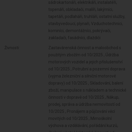
sádrokartonáři, elektrikáři, instalatéři,
topenáři, obkladači, malíři, lakýrníci,
tapetáři, podlaháři, truhláři, ostatní služby,
stavbyvedoucí, plynaři, Vzduchotechnici,
kominíci, demontážníci, pokrývači,
zakladači, fasádníci, dlaždiči
Živnosti:
Zastavárenská činnost a maloobchod s
použitým zbožím od 10/2025 , Údržba
motorových vozidel a jejich příslušenství
od 10/2025 , Potrubní a pozemní doprava
(vyjma železniční a silniční motorové
dopravy) od 10/2025 , Skladování, balení
zboží, manipulace s nákladem a technické
činnosti v dopravě od 10/2025 , Nákup,
prodej, správa a údržba nemovitostí od
10/2025 , Pronájem a půjčování věcí
movitých od 10/2025 , Mimoškolní
výchova a vzdělávání, pořádání kurzů,