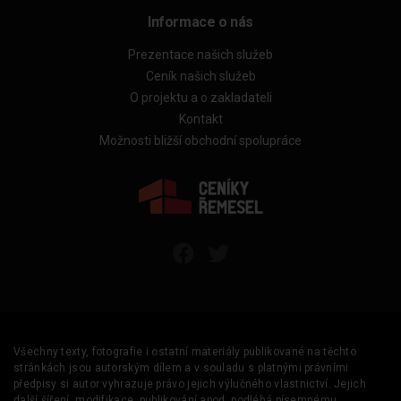
Informace o nás
Prezentace našich služeb
Ceník našich služeb
O projektu a o zakladateli
Kontakt
Možnosti bližší obchodní spolupráce
Všechny texty, fotografie i ostatní materiály publikované na těchto
stránkách jsou autorským dílem a v souladu s platnými právními
předpisy si autor vyhrazuje právo jejich výlučného vlastnictví. Jejich
další šíření, modifikace, publikování apod. podléhá písemnému