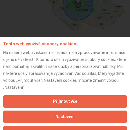
Tento web využívá soubory cookies
ZPĚT
Na našem webu získáváme, ukládáme a zpracováváme informace
o jeho uživatelích. K tomuto účelu využíváme soubory cookies, které
nám pomáhají zkvalitnit naše služby a personalizovat nabídky. Pro
Aktualizováno z portálu ARES dne 16.10.2025 13:57:12
některé účely zpracování je vyžadován Váš souhlas, který vyjádříte
volbou „Přijmout vše“. Nastavení cookies můžete změnit volbou
„Nastavení“.
Přijmout vše
Důležité informace
Naše firmy a řemeslníci
Nastavení
Zpracování a ochrana osobních údajů
Zásady pro používání souborů cookie