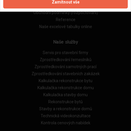
Zamítnout vše
Obchodní podmínky (zprostředkování)
Obchodní podmínky (rozpočtování)
Reference
Naše excelové tabulky online
Naše služby
Servis pro stavební firmy
Zprostředkování řemeslníků
Zprostředkování samotných prací
Zprostředkování stavebních zakázek
Kalkulačka rekonstrukce bytu
Kalkulačka rekonstrukce domu
Kalkulačka stavby domu
Rekonstrukce bytů
Stavby a rekonstrukce domů
Technická videokonzultace
Kontrola cenových nabídek