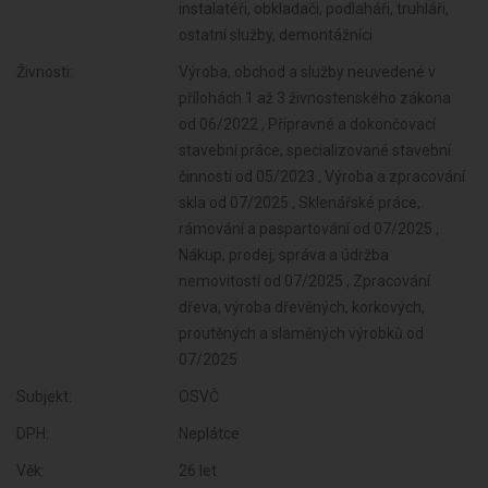
instalatéři, obkladači, podlaháři, truhláři,
ostatní služby, demontážníci
Živnosti:
Výroba, obchod a služby neuvedené v
přílohách 1 až 3 živnostenského zákona
od 06/2022 , Přípravné a dokončovací
stavební práce, specializované stavební
činnosti od 05/2023 , Výroba a zpracování
skla od 07/2025 , Sklenářské práce,
rámování a paspartování od 07/2025 ,
Nákup, prodej, správa a údržba
nemovitostí od 07/2025 , Zpracování
dřeva, výroba dřevěných, korkových,
proutěných a slaměných výrobků od
07/2025
Subjekt:
OSVČ
DPH:
Neplátce
Věk:
26 let