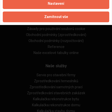
Nastavení
Důležité informace
Zamítnout vše
Naše firmy a řemeslníci
Zpracování a ochrana osobních údajů
Zásady pro používání souborů cookie
Obchodní podmínky (zprostředkování)
Obchodní podmínky (rozpočtování)
Reference
Naše excelové tabulky online
Naše služby
Servis pro stavební firmy
Zprostředkování řemeslníků
Zprostředkování samotných prací
Zprostředkování stavebních zakázek
Kalkulačka rekonstrukce bytu
Kalkulačka rekonstrukce domu
Kalkulačka stavby domu