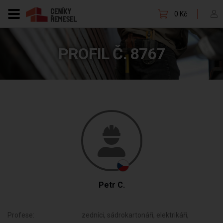
0 Kč
PROFIL Č. 8767
Petr C.
Profese:
zedníci, sádrokartonáři, elektrikáři,