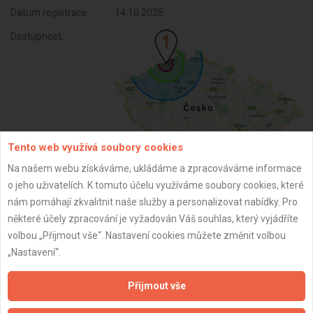
Datum registrace:
14.10.2025
Dostupnost:
Tento web využívá soubory cookies
Na našem webu získáváme, ukládáme a zpracováváme informace
o jeho uživatelích. K tomuto účelu využíváme soubory cookies, které
ZPĚT
nám pomáhají zkvalitnit naše služby a personalizovat nabídky. Pro
některé účely zpracování je vyžadován Váš souhlas, který vyjádříte
volbou „Přijmout vše“. Nastavení cookies můžete změnit volbou
Aktualizováno z portálu ARES dne 14.10.2025 17:46:29
„Nastavení“.
Přijmout vše