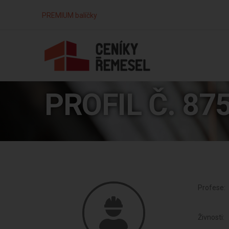
PREMIUM balíčky
PROFIL Č. 87
Profese:
Živnosti: