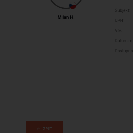
Subjekt:
Milan H.
DPH:
Věk:
Datum reg
Dostupno
ZPĚT