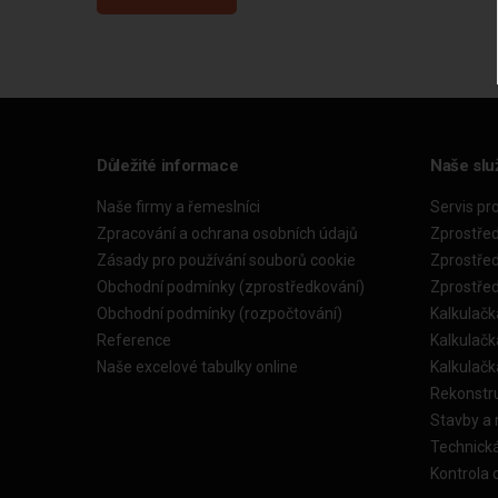
Důležité informace
Naše slu
Naše firmy a řemeslníci
Servis pr
Zpracování a ochrana osobních údajů
Zprostře
Zásady pro používání souborů cookie
Zprostře
Obchodní podmínky (zprostředkování)
Zprostře
Obchodní podmínky (rozpočtování)
Kalkulačk
Reference
Kalkulač
Naše excelové tabulky online
Kalkulač
Rekonstr
Stavby a
Technick
Kontrola 