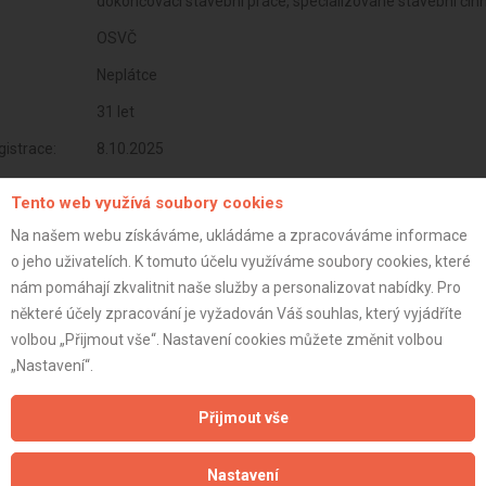
dokončovací stavební práce, specializované stavební čin
OSVČ
Neplátce
31 let
istrace:
8.10.2025
st:
Tento web využívá soubory cookies
Na našem webu získáváme, ukládáme a zpracováváme informace
o jeho uživatelích. K tomuto účelu využíváme soubory cookies, které
nám pomáhají zkvalitnit naše služby a personalizovat nabídky. Pro
některé účely zpracování je vyžadován Váš souhlas, který vyjádříte
volbou „Přijmout vše“. Nastavení cookies můžete změnit volbou
„Nastavení“.
Přijmout vše
Nastavení
Aktualizováno z portálu ARES dne 08.10.2025 16:00:28