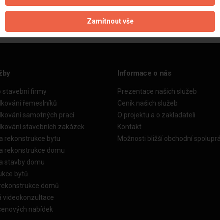
Zamítnout vše
žby
Informace o nás
o stavební firmy
Prezentace našich služeb
dkování řemeslníků
Ceník našich služeb
dkování samotných prací
O projektu a o zakladateli
dkování stavebních zakázek
Kontakt
a rekonstrukce bytu
Možnosti bližší obchodní spolupr
ka rekonstrukce domu
ka stavby domu
ukce bytů
 rekonstrukce domů
á videokonzultace
cenových nabídek