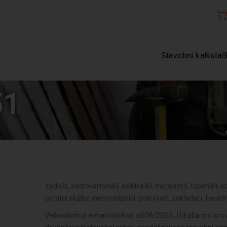
Stavební kalkulač
51
zedníci, sádrokartonáři, elektrikáři, instalatéři, topenáři, ob
ostatní služby, demontážníci, pokrývači, zakladači, fasádní
Velkoobchod a maloobchod od 06/2020 , Údržba motorových