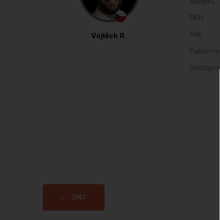
Subjekt:
DPH:
Věk:
Vojtěch R.
Datum reg
Dostupno
ZPĚT