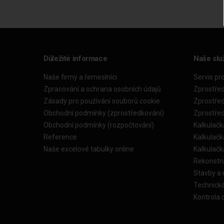
Důležité informace
Naše slu
Naše firmy a řemeslníci
Servis pr
Zpracování a ochrana osobních údajů
Zprostře
Zásady pro používání souborů cookie
Zprostře
Obchodní podmínky (zprostředkování)
Zprostře
Obchodní podmínky (rozpočtování)
Kalkulačk
Reference
Kalkulač
Naše excelové tabulky online
Kalkulač
Rekonstr
Stavby a
Technick
Kontrola 