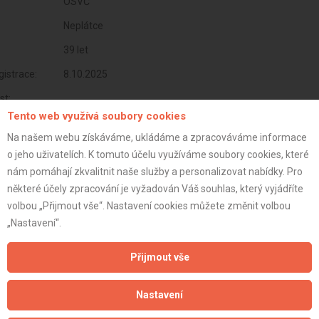
OSVČ
Neplátce
39 let
istrace:
8.10.2025
st:
Tento web využívá soubory cookies
Na našem webu získáváme, ukládáme a zpracováváme informace
o jeho uživatelích. K tomuto účelu využíváme soubory cookies, které
nám pomáhají zkvalitnit naše služby a personalizovat nabídky. Pro
některé účely zpracování je vyžadován Váš souhlas, který vyjádříte
volbou „Přijmout vše“. Nastavení cookies můžete změnit volbou
„Nastavení“.
Přijmout vše
Aktualizováno z portálu ARES dne 08.10.2025 11:10:01
Nastavení