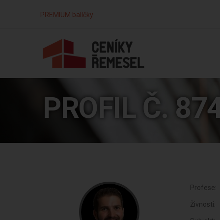
PREMIUM balíčky
PROFIL Č. 87
Profese:
Živnosti: