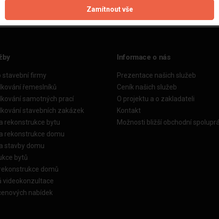
Zamítnout vše
žby
Informace o nás
o stavební firmy
Prezentace našich služeb
dkování řemeslníků
Ceník našich služeb
dkování samotných prací
O projektu a o zakladateli
dkování stavebních zakázek
Kontakt
a rekonstrukce bytu
Možnosti bližší obchodní spolupr
ka rekonstrukce domu
ka stavby domu
ukce bytů
 rekonstrukce domů
á videokonzultace
cenových nabídek