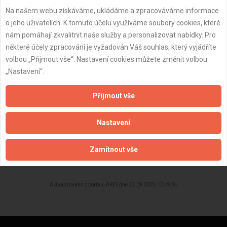
Na našem webu získáváme, ukládáme a zpracováváme informace
Datum registrace:
23.9.2025
o jeho uživatelích. K tomuto účelu využíváme soubory cookies, které
Dostupnost:
nám pomáhají zkvalitnit naše služby a personalizovat nabídky. Pro
některé účely zpracování je vyžadován Váš souhlas, který vyjádříte
volbou „Přijmout vše“. Nastavení cookies můžete změnit volbou
„Nastavení“.
Přijmout vše
Nastavení
Zamítnout vše
ZPĚT
Aktualizováno z portálu ARES dne 23.09.2025 10:49:34