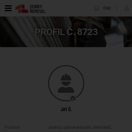
0 Kč
PROFIL Č. 8723
Jiří Š.
Profese:
zedníci, sádrokartonáři, elektrikáři,