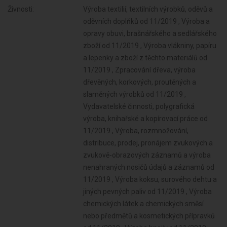
Živnosti:
Výroba textilií, textilních výrobků, oděvů a oděvních doplňků od 11/2019 , Výroba a opravy obuvi, brašnářského a sedlářského zboží od 11/2019 , Výroba vlákniny, papíru a lepenky a zboží z těchto materiálů od 11/2019 , Zpracování dřeva, výroba dřevěných, korkových, proutěných a slaměných výrobků od 11/2019 , Vydavatelské činnosti, polygrafická výroba, knihařské a kopírovací práce od 11/2019 , Výroba, rozmnožování, distribuce, prodej, pronájem zvukových a zvukově-obrazových záznamů a výroba nenahraných nosičů údajů a záznamů od 11/2019 , Výroba koksu, surového dehtu a jiných pevných paliv od 11/2019 , Výroba chemických látek a chemických směsí nebo předmětů a kosmetických přípravků od 11/2019 , Výroba hnojiv od 11/2019 , Výroba plastových a pryžových výrobků od 11/2019 , Výroba a zpracování skla od 11/2019 , Výroba stavebních hmot, porcelánových, keramických a sádrových výrobků od 11/2019 , Výroba brusiv a ostatních minerálních nekovových výrobků od 11/2019 , Broušení technického a šperkového kamene od 11/2019 , Výroba a hutní zpracování železa, drahých a neželezných kovů a jejich slitin od 11/2019 , Výroba kovových konstrukcí a kovodělných výrobků od 11/2019 , Umělecko-řemeslné zpracování kovů od 11/2019 , Povrchové úpravy a svařování kovů a dalších materiálů od 11/2019 , Výroba měřicích, zkušebních, navigačních, optických a fotografických přístrojů a zařízení od 11/2019 , Výroba elektronických součástek, elektrických zařízení a výroba a opravy elektrických strojů, přístrojů a elektronických zařízení pracujících na malém napětí od 11/2019 , Výroba neelektrických zařízení pro domácnost od 11/2019 , Výroba strojů a zařízení od 11/2019 , Výroba motorových a přípojných vozidel a karoserií od 11/2019 , Stavba a výroba plavidel od 11/2019 , Výroba, vývoj, projektování, zkoušky, instalace, údržba, opravy, modifikace a konstrukční změny letadel, motorů letadel, vrtulí, letadlových částí a zařízení a leteckých pozemních zařízení od 11/2019 , Výroba drážních hnacích vozidel a drážních vozidel na dráze tramvajové, trolejbusové a lanové a železničního parku od 11/2019 , Výroba jízdních kol, vozíků pro invalidy a jiných nemotorových dopravních prostředků od 11/2019 , Výroba a opravy čalounických výrobků od 11/2019 , Výroba, opravy a údržba sportovních potřeb, her, hraček a dětských kočárků od 11/2019 , Výroba zdravotnických prostředků od 11/2019 , Výroba a opravy zdrojů ionizujícího záření od 11/2019 , Výroba školních a kancelářských potřeb, kromě výrobků z papíru, výroba bižuterie, kartáčnického a konfekčního zboží, deštníků, upomínkových předmětů od 11/2019 , Zasilatelství a zastupování v celním řízení od 11/2019 , Výroba dalších výrobků zpracovatelského průmyslu od 11/2019 , Provozování vodovodů a kanalizací a úprava a rozvod vody od 11/2019 , Ubytovací služby od 11/2019 , Nakládání s odpady (vyjma nebezpečných) od 11/2019 , Poskytování software, poradenství v oblasti informačních technologií, zpracování dat, hostingové a související činnosti a webové portály od 11/2019 , Přípravné a dokončovací stavební práce, specializované stavební činnosti od 11/2019 , Činnost informačních a zpravodajských kanceláří od 11/2019 , Sklenářské práce, rámování a paspartování od 11/2019 , Zprostředkování obchodu a služeb od 11/2019 , Pronájem a půjčování věcí movitých od 11/2019 , Velkoobchod a maloobchod od 11/2019 , Poradenská a konzultační činnost, zpracování odborných studií a posudků od 11/2019 , Zastavárenská činnost a maloobchod s použitým zbožím od 11/2019 , Projektování pozemkových úprav od 11/2019 , Údržba motorových vozidel a jejich příslušenství od 11/2019 , Příprava a vypracování technických návrhů, grafické a kresličské práce od 11/2019 , Potrubní a pozemní doprava (vyjma železniční a silniční motorové dopravy) od 11/2019 , Výzkum a vývoj v oblasti přírodních a technických věd nebo společenských věd od 11/2019 , Projektování elektrických zařízení od 11/2019 ,