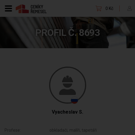
0 Kč
PROFIL Č. 8693
Vyacheslav S.
Profese:
obkladači, malíři, tapetáři