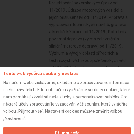
Tento web využívá soubory cookies
Na našem webu získáváme, ukládáme a zpracováváme informace
o jeho uživatelích. K tomuto účelu využíváme soubory cookies, které
nám pomáhají zkvalitnit naše služby a personalizovat nabídky. Pro
některé účely zpracování je vyžadován Váš souhlas, který vyjádříte
volbou „Přijmout vše“. Nastavení cookies můžete změnit volbou
„Nastavení“.
Přijmout vše