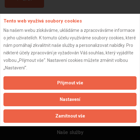
Tento web využívá soubory cookies
Aktualizováno z portálu ARES dne 31.08.2025 20:34:08
Na našem webu získáváme, ukládáme a zpracováváme informace
o jeho uživatelích. K tomuto účelu využíváme soubory cookies, které
nám pomáhají zkvalitnit naše služby a personalizovat nabídky. Pro
některé účely zpracování je vyžadován Váš souhlas, který vyjádříte
Důležité informace
volbou „Přijmout vše“. Nastavení cookies můžete změnit volbou
„Nastavení“.
Naše firmy a řemeslníci
Zpracování a ochrana osobních údajů
Přijmout vše
Zásady pro používání souborů cookie
Obchodní podmínky (zprostředkování)
Nastavení
Obchodní podmínky (rozpočtování)
Reference
Zamítnout vše
Naše excelové tabulky online
Naše služby