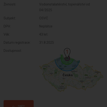
Živnosti:
Vodoinstalatérství, topenářství od
04/2025
Subjekt:
OSVČ
DPH:
Neplátce
Věk:
43 let
Datum registrace:
31.8.2025
Dostupnost:
ZPĚT